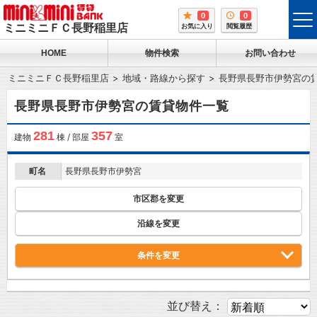
0
0
tog
ミニミニＦＣ長野稲里店
お気に入り
閲覧履歴
me
HOME
物件検索
お問い合わせ
ミニミニＦＣ長野稲里店
地域・路線から探す
長野県長野市伊勢宮の
長野県長野市伊勢宮の賃貸物件一覧
281
357
建物
棟 / 部屋
室
町名
長野県長野市伊勢宮
市区郡を変更
沿線を変更
条件を変更
並び替え：