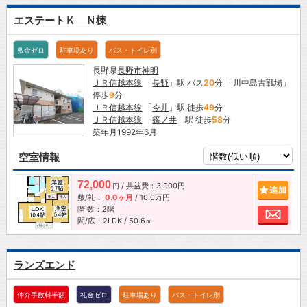
エステートＫ Ｎ棟
敷金ゼロ
駐車場あり
バス・トイレ別
長野県
長野市
神明
ＪＲ信越本線
「
長野
」駅 バス
20
分 「川中島古戦場」
停歩
9
分
ＪＲ信越本線
「
今井
」駅 徒歩
49
分
ＪＲ信越本線
「
篠ノ井
」駅 徒歩
58
分
築年月1992年6月
空室情報
72,000
/ 共益費：3,900円
追加
円
敷/礼：
0.0ヶ月
/
10.0万円
階 数：2階
お問
間/広：2LDK / 50.6㎡
ランズエンド
仲介手数料半額
礼金ゼロ
駐車場あり
バス・トイレ別