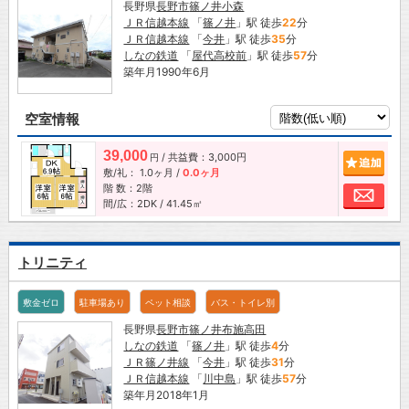
長野県
長野市
篠ノ井小森
ＪＲ信越本線
「
篠ノ井
」駅 徒歩
22
分
ＪＲ信越本線
「
今井
」駅 徒歩
35
分
しなの鉄道
「
屋代高校前
」駅 徒歩
57
分
築年月1990年6月
空室情報
39,000
/ 共益費：3,000円
追加
円
敷/礼：
1.0ヶ月
/
0.0ヶ月
階 数：2階
お問
間/広：2DK / 41.45㎡
トリニティ
敷金ゼロ
駐車場あり
ペット相談
バス・トイレ別
長野県
長野市
篠ノ井布施高田
しなの鉄道
「
篠ノ井
」駅 徒歩
4
分
ＪＲ篠ノ井線
「
今井
」駅 徒歩
31
分
ＪＲ信越本線
「
川中島
」駅 徒歩
57
分
築年月2018年1月