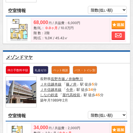
空室情報
68,000
/ 共益費：6,000円
追加
円
敷/礼：
0.0ヶ月
/
10.0万円
階 数：2階
お問
間/広：1LDK / 45.42㎡
メゾンドマヤ
仲介手数料半額
礼金ゼロ
ペット相談
バス・トイレ別
長野県
長野市
篠ノ井御幣川
ＪＲ信越本線
「
篠ノ井
」駅 徒歩
5
分
ＪＲ信越本線
「
今井
」駅 徒歩
34
分
しなの鉄道
「
屋代高校前
」駅 徒歩
45
分
築年月1989年2月
空室情報
34,000
/ 共益費：2,000円
追加
円