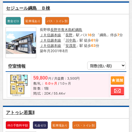
セジュール綱島 Ｂ棟
敷金ゼロ
駐車場あり
バス・トイレ別
長野県
長野市
青木島町綱島
ＪＲ信越本線
「
長野
」駅 バス
16
分 「綱島」停歩
7
分
ＪＲ信越本線
「
川中島
」駅 徒歩
61
分
ＪＲ信越本線
「
安茂里
」駅 徒歩
63
分
築年月2001年8月
空室情報
59,800
/ 共益費：3,500円
追加
円
敷/礼：
0.0ヶ月
/
1.0ヶ月
階 数：1階
お問
間/広：2DK / 55.44㎡
アトゥレ若葉Ⅱ
仲介手数料半額
礼金ゼロ
駐車場あり
バス・トイレ別