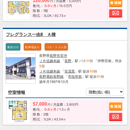
120,000
/ 共益費：5,000円
追加
円
敷/礼：
0.0ヶ月
/
15.0万円
階 数：1階
お問
間/広：3LDK / 92.73㎡
フレグランス一由Ⅱ Ａ棟
敷金ゼロ
駐車場あり
バス・トイレ別
長野県
長野市
宮沖
ＪＲ信越本線
「
長野
」駅 バス
11
分 「伊勢宮南」停歩
5
分
ＪＲ信越本線
「
安茂里
」駅 徒歩
10
分
長野電鉄長野線
「
市役所前
」駅 徒歩
51
分
築年月1997年10月
空室情報
57,000
/ 共益費：3,900円
追加
円
敷/礼：
0.0ヶ月
/
1.3ヶ月
階 数：2階
お問
間/広：1LDK / 43.54㎡