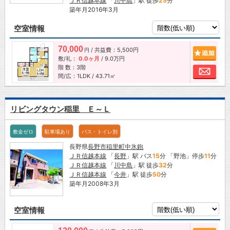
ＪＲ信越本線
「
川中島
」駅 徒歩
25
分
築年月2016年3月
空室情報
70,000
/ 共益費：5,500円
追加
円
敷/礼：
0.0ヶ月
/
9.0万円
階 数：3階
お問
間/広：1LDK / 43.71㎡
リビングタウン稲里 Ｅ～Ｌ
敷金ゼロ
駐車場あり
バス・トイレ別
長野県
長野市
稲里町中氷鉋
ＪＲ信越本線
「
長野
」駅 バス
15
分 「野池」停歩
11
分
ＪＲ信越本線
「
川中島
」駅 徒歩
32
分
ＪＲ信越本線
「
今井
」駅 徒歩
50
分
築年月2008年3月
空室情報