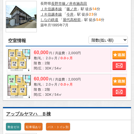
長野県
長野市
篠ノ井布施高田
ＪＲ信越本線
「
篠ノ井
」駅 徒歩
14
分
ＪＲ信越本線
「
今井
」駅 徒歩
23
分
しなの鉄道
「
屋代高校前
」駅 徒歩
54
分
築年月1995年7月
空室情報
60,000
/ 共益費：2,000円
追加
円
敷/礼：
2.0ヶ月
/
0.0ヶ月
階 数：2階
お問
間/広：3DK / 54㎡
60,000
/ 共益費：2,000円
追加
円
敷/礼：
2.0ヶ月
/
0.0ヶ月
階 数：2階
お問
間/広：3DK / 54㎡
アップルヤマハ Ｂ棟
敷金ゼロ
駐車場あり
バス・トイレ別