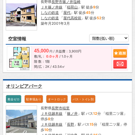
長野県
長野市
篠ノ井塩崎
ＪＲ篠ノ井線
「
稲荷山
」駅 徒歩
9
分
しなの鉄道
「
屋代
」駅 徒歩
45
分
しなの鉄道
「
屋代高校前
」駅 徒歩
52
分
築年月2001年3月
空室情報
45,000
/ 共益費：3,900円
追加
円
敷/礼：
0.0ヶ月
/
1.0ヶ月
階 数：1階
お問
間/広：2K / 43.54㎡
オリンピアパーク
敷金ゼロ
駐車場あり
オートロック
バス・トイレ別
長野県
長野市
稲里
ＪＲ信越本線
「
篠ノ井
」駅 バス
12
分 「稲里二ツ屋」
停歩
8
分
ＪＲ信越本線
「
長野
」駅 バス
15
分 「稲里二ツ屋」停
歩
10
分