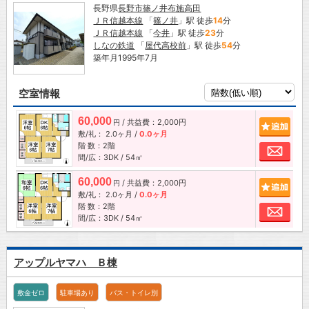
長野県
長野市
篠ノ井布施高田
ＪＲ信越本線
「
篠ノ井
」駅 徒歩
14
分
ＪＲ信越本線
「
今井
」駅 徒歩
23
分
しなの鉄道
「
屋代高校前
」駅 徒歩
54
分
築年月1995年7月
空室情報
60,000
/ 共益費：2,000円
追加
円
敷/礼：
2.0ヶ月
/
0.0ヶ月
階 数：2階
お問
間/広：3DK / 54㎡
60,000
/ 共益費：2,000円
追加
円
敷/礼：
2.0ヶ月
/
0.0ヶ月
階 数：2階
お問
間/広：3DK / 54㎡
アップルヤマハ Ｂ棟
敷金ゼロ
駐車場あり
バス・トイレ別