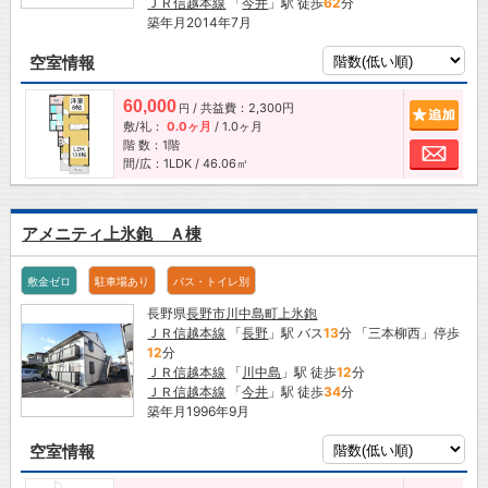
ＪＲ信越本線
「
今井
」駅 徒歩
62
分
築年月2014年7月
空室情報
60,000
/ 共益費：2,300円
追加
円
敷/礼：
0.0ヶ月
/
1.0ヶ月
階 数：1階
お問
間/広：1LDK / 46.06㎡
アメニティ上氷鉋 Ａ棟
敷金ゼロ
駐車場あり
バス・トイレ別
長野県
長野市
川中島町上氷鉋
ＪＲ信越本線
「
長野
」駅 バス
13
分 「三本柳西」停歩
12
分
ＪＲ信越本線
「
川中島
」駅 徒歩
12
分
ＪＲ信越本線
「
今井
」駅 徒歩
34
分
築年月1996年9月
空室情報