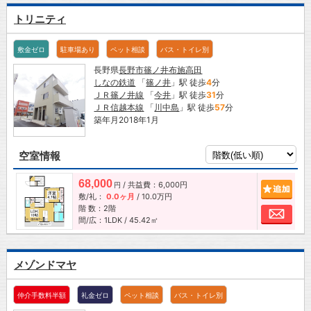
トリニティ
敷金ゼロ
駐車場あり
ペット相談
バス・トイレ別
長野県
長野市
篠ノ井布施高田
しなの鉄道
「
篠ノ井
」駅 徒歩
4
分
ＪＲ篠ノ井線
「
今井
」駅 徒歩
31
分
ＪＲ信越本線
「
川中島
」駅 徒歩
57
分
築年月2018年1月
空室情報
68,000
/ 共益費：6,000円
追加
円
敷/礼：
0.0ヶ月
/
10.0万円
階 数：2階
お問
間/広：1LDK / 45.42㎡
メゾンドマヤ
仲介手数料半額
礼金ゼロ
ペット相談
バス・トイレ別