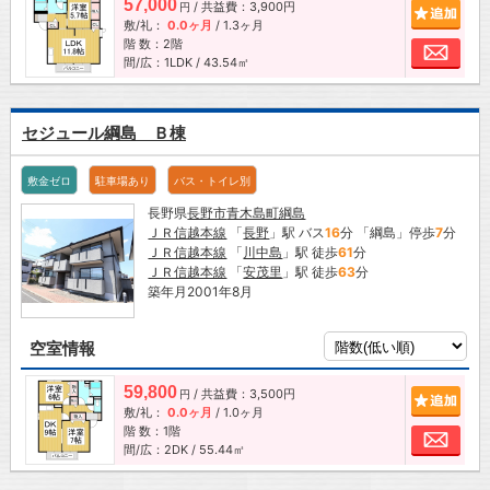
57,000
/ 共益費：3,900円
追加
円
敷/礼：
0.0ヶ月
/
1.3ヶ月
階 数：2階
お問
間/広：1LDK / 43.54㎡
セジュール綱島 Ｂ棟
敷金ゼロ
駐車場あり
バス・トイレ別
長野県
長野市
青木島町綱島
ＪＲ信越本線
「
長野
」駅 バス
16
分 「綱島」停歩
7
分
ＪＲ信越本線
「
川中島
」駅 徒歩
61
分
ＪＲ信越本線
「
安茂里
」駅 徒歩
63
分
築年月2001年8月
空室情報
59,800
/ 共益費：3,500円
追加
円
敷/礼：
0.0ヶ月
/
1.0ヶ月
階 数：1階
お問
間/広：2DK / 55.44㎡