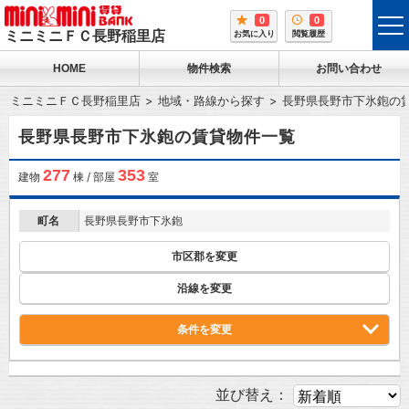
0
0
tog
ミニミニＦＣ長野稲里店
お気に入り
閲覧履歴
me
HOME
物件検索
お問い合わせ
ミニミニＦＣ長野稲里店
地域・路線から探す
長野県長野市下氷鉋の
長野県長野市下氷鉋の賃貸物件一覧
277
353
建物
棟 / 部屋
室
町名
長野県長野市下氷鉋
市区郡を変更
沿線を変更
条件を変更
並び替え：