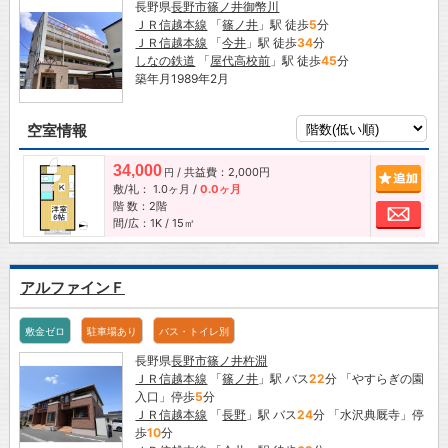
長野県
長野市
篠ノ井御幣川
ＪＲ信越本線
「
篠ノ井
」駅 徒歩
5
分
ＪＲ信越本線
「
今井
」駅 徒歩
34
分
しなの鉄道
「
屋代高校前
」駅 徒歩
45
分
築年月1989年2月
空室情報
34,000
/ 共益費：2,000円
追加
円
敷/礼：
1.0ヶ月
/
0.0ヶ月
階 数：2階
お問
間/広：1K / 15㎡
アルファインＦ
敷金ゼロ
駐車場あり
バス・トイレ別
長野県
長野市
篠ノ井杵淵
ＪＲ信越本線
「
篠ノ井
」駅 バス
22
分 「やすらぎの園
入口」停歩
5
分
ＪＲ信越本線
「
長野
」駅 バス
24
分 「水沢典厩寺」停
歩
10
分