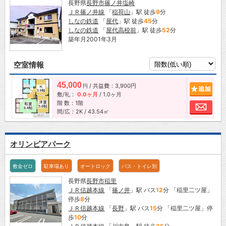
長野県
長野市
篠ノ井塩崎
ＪＲ篠ノ井線
「
稲荷山
」駅 徒歩
9
分
しなの鉄道
「
屋代
」駅 徒歩
45
分
しなの鉄道
「
屋代高校前
」駅 徒歩
52
分
築年月2001年3月
空室情報
45,000
/ 共益費：3,900円
追加
円
敷/礼：
0.0ヶ月
/
1.0ヶ月
階 数：1階
お問
間/広：2K / 43.54㎡
オリンピアパーク
敷金ゼロ
駐車場あり
オートロック
バス・トイレ別
長野県
長野市
稲里
ＪＲ信越本線
「
篠ノ井
」駅 バス
12
分 「稲里二ツ屋」
停歩
8
分
ＪＲ信越本線
「
長野
」駅 バス
15
分 「稲里二ツ屋」停
歩
10
分