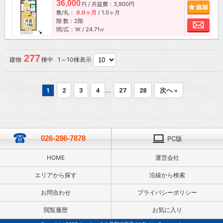
36,000
/ 共益費：3,900円
追加
円
敷/礼：
0.0ヶ月
/
1.0ヶ月
階 数：2階
お問
間/広：1K / 24.71㎡
277
建物
棟中 1～10棟表示
...
1
2
3
4
27
28
次へ »
026-286-7878
PC版
HOME
運営会社
エリアから探す
沿線から検索
お問合わせ
プライバシーポリシー
閲覧履歴
お気に入り