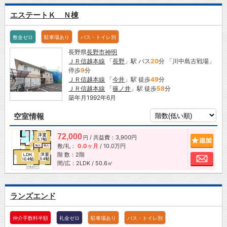
エステートＫ Ｎ棟
敷金ゼロ
駐車場あり
バス・トイレ別
長野県
長野市
神明
ＪＲ信越本線
「
長野
」駅 バス
20
分 「川中島古戦場」
停歩
9
分
ＪＲ信越本線
「
今井
」駅 徒歩
49
分
ＪＲ信越本線
「
篠ノ井
」駅 徒歩
58
分
築年月1992年6月
空室情報
72,000
/ 共益費：3,900円
追加
円
敷/礼：
0.0ヶ月
/
10.0万円
階 数：2階
お問
間/広：2LDK / 50.6㎡
ランズエンド
仲介手数料半額
礼金ゼロ
駐車場あり
バス・トイレ別