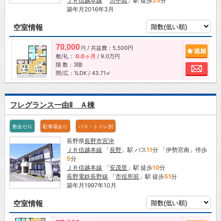
ＪＲ信越本線
「
川中島
」駅 徒歩
25
分
築年月2016年3月
空室情報
70,000
/ 共益費：5,500円
追加
円
敷/礼：
0.0ヶ月
/
9.0万円
階 数：3階
お問
間/広：1LDK / 43.71㎡
フレグランス一由Ⅱ Ａ棟
敷金ゼロ
駐車場あり
バス・トイレ別
長野県
長野市
宮沖
ＪＲ信越本線
「
長野
」駅 バス
11
分 「伊勢宮南」停歩
5
分
ＪＲ信越本線
「
安茂里
」駅 徒歩
10
分
長野電鉄長野線
「
市役所前
」駅 徒歩
51
分
築年月1997年10月
空室情報