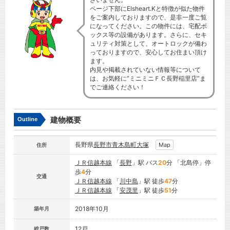
ページ下部にElsheart.Kと特徴が似た物件
をご案内しておりますので、是非一度ご覧
になってください。この物件には、宅配ボ
ックス等の設備があります。さらに、セキ
ュリティ対策として、オートロックが備わ
っておりますので、安心してお住まい頂け
ます。
内見や掲載されていない情報等について
は、お気軽に”ミニミニＦＣ長野稲里店”ま
でご連絡ください！
建物概要
Outline
長野県
長野市
青木島町大塚
Map
住所
ＪＲ信越本線
「
長野
」駅 バス
20
分 「北島停」停
歩
4
分
交通
ＪＲ信越本線
「
川中島
」駅 徒歩
47
分
ＪＲ信越本線
「
安茂里
」駅 徒歩
51
分
2018年10月
築年月
12戸
総戸数