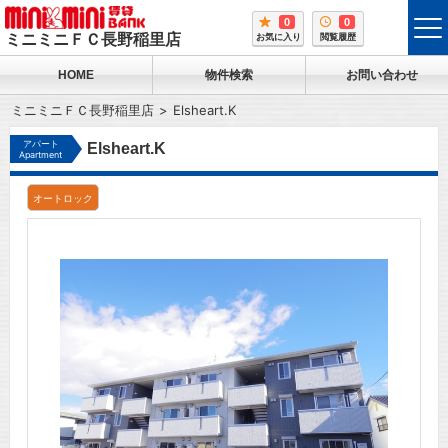
0
0
tog
ミニミニＦＣ長野稲里店
お気に入り
閲覧履歴
me
HOME
物件検索
お問い合わせ
ミニミニＦＣ長野稲里店
Elsheart.K
アパート
Elsheart.K
Apartment
オートロック