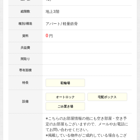
地上3階
総階数
アパート/ 軽量鉄骨
種別/構造
0
円
賃料
共益費
間取り
専有面積
特長
駐輪場
オートロック
宅配ボックス
設備
ごみ置き場
※こちらのお部屋情報の他にも空き部屋・空き予
定のお部屋もございますので、メールやお電話に
てお問い合わせください。
※掲載している物件がご成約している場合もござ