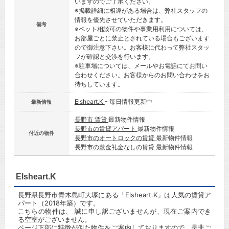
いますのでご了承ください。
※掲載詳細に相違がある場合は、弊社スタッフの
情報を優先させていただきます。
備考
※ペット相談可の物件や事業用利用については、
お部屋ごとに禁止とされている場合もございます
ので御注意下さい。お客様に代わって弊社スタッ
フが確認と交渉を行います。
※駐車場については、メールやお電話にてお問い
合わせください。お客様からのお問い合わせをお
待ちしています。
Elsheart.K
- 毎日情報更新中
最新情報
長野市 賃貸
最新物件情報
長野市の賃貸アパート
最新物件情報
付近の物件
長野市のオートロックの賃貸
最新物件情報
長野市の敷金礼金なしの賃貸
最新物件情報
Elsheart.K
長野県長野市青木島町大塚にある「Elsheart.K」は人気の賃貸ア
パート（2018年築）です。
こちらの物件は、 誠に申し訳ございませんが、現在ご案内でき
る空室がございません。
ページ下部に特徴が似た物件をご案内しておりますので、是非ご