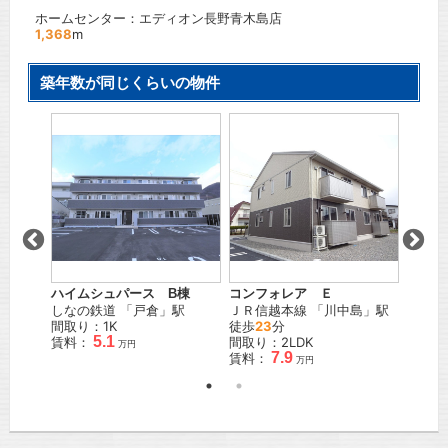
ホームセンター：エディオン長野青木島店
1,368
m
築年数が同じくらいの物件
ハイムシュパース B棟
コンフォレア Ｅ
トリニ
駅 徒歩
しなの鉄道
「
戸倉
」駅
ＪＲ信越本線
「
川中島
」駅
しなの
間取り：1K
徒歩
23
分
歩
4
分
5.1
賃料：
間取り：2LDK
間取り
万円
7.9
賃料：
賃料：
万円