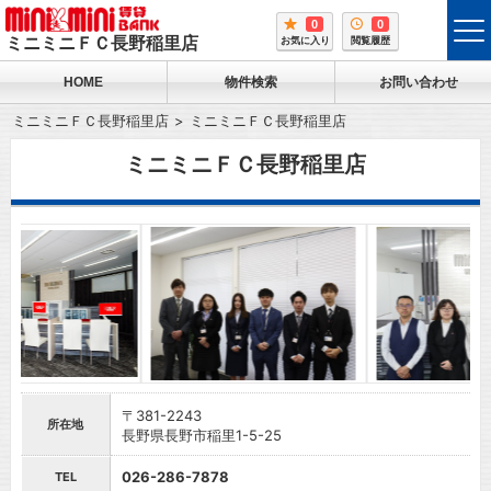
0
0
tog
ミニミニＦＣ長野稲里店
お気に入り
閲覧履歴
me
HOME
物件検索
お問い合わせ
ミニミニＦＣ長野稲里店
ミニミニＦＣ長野稲里店
ミニミニＦＣ長野稲里店
〒381-2243
所在地
長野県長野市稲里1-5-25
026-286-7878
TEL