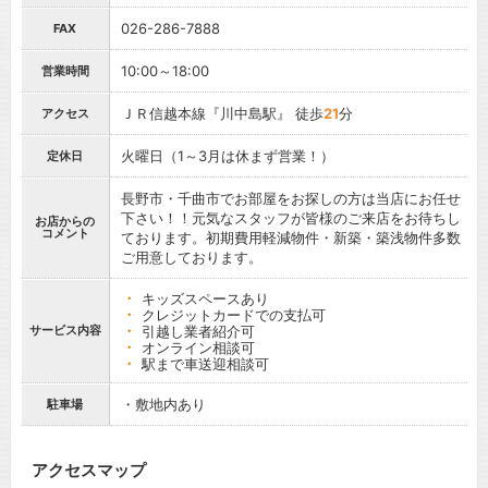
026-286-7888
FAX
10:00～18:00
営業時間
ＪＲ信越本線『川中島駅』 徒歩
21
分
アクセス
火曜日（1～3月は休まず営業！）
定休日
長野市・千曲市でお部屋をお探しの方は当店にお任せ
下さい！！元気なスタッフが皆様のご来店をお待ちし
お店からの
コメント
ております。初期費用軽減物件・新築・築浅物件多数
ご用意しております。
キッズスペースあり
クレジットカードでの支払可
サービス内容
引越し業者紹介可
オンライン相談可
駅まで車送迎相談可
・敷地内あり
駐車場
アクセスマップ