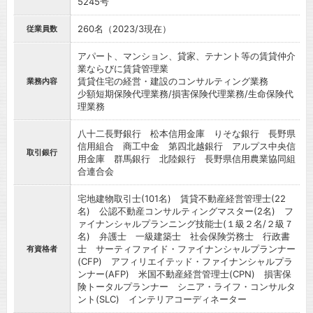
5245号
260名（2023/3現在）
従業員数
アパート、マンション、貸家、テナント等の賃貸仲介
業ならびに賃貸管理業
賃貸住宅の経営・建設のコンサルティング業務
業務内容
少額短期保険代理業務/損害保険代理業務/生命保険代
理業務
八十二長野銀行 松本信用金庫 りそな銀行 長野県
信用組合 商工中金 第四北越銀行 アルプス中央信
取引銀行
用金庫 群馬銀行 北陸銀行 長野県信用農業協同組
合連合会
宅地建物取引士(101名) 賃貸不動産経営管理士(22
名) 公認不動産コンサルティングマスター(2名) フ
ァイナンシャルプランニング技能士(１級２名/２級７
名) 弁護士 一級建築士 社会保険労務士 行政書
士 サーティファイド・ファイナンシャルプランナー
有資格者
(CFP) アフィリエイテッド・ファイナンシャルプラ
ンナー(AFP) 米国不動産経営管理士(CPN) 損害保
険トータルプランナー シニア・ライフ・コンサルタ
ント(SLC) インテリアコーディネーター