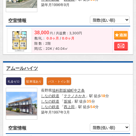
築年月1996年9月
空室情報
38,000
/ 共益費：3,300円
追加
円
敷/礼：
0.0ヶ月
/
0.0ヶ月
階 数：2階
お問
間/広：2DK / 40.04㎡
アムールハイツ
礼金ゼロ
駐車場あり
バス・トイレ別
長野県
埴科郡坂城町
中之条
しなの鉄道
「
テクノさかき
」駅 徒歩
18
分
しなの鉄道
「
坂城
」駅 徒歩
35
分
しなの鉄道
「
西上田
」駅 徒歩
54
分
築年月1997年3月
空室情報