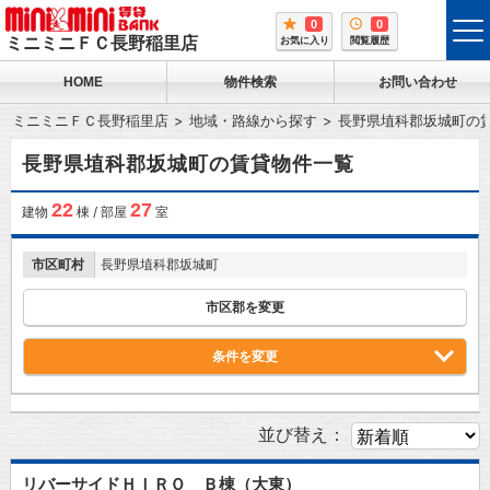
0
0
tog
ミニミニＦＣ長野稲里店
お気に入り
閲覧履歴
me
HOME
物件検索
お問い合わせ
ミニミニＦＣ長野稲里店
地域・路線から探す
長野県埴科郡坂城町の
長野県埴科郡坂城町の賃貸物件一覧
22
27
建物
棟 / 部屋
室
市区町村
長野県埴科郡坂城町
市区郡を変更
条件を変更
並び替え：
リバーサイドＨＩＲＯ Ｂ棟（大東）