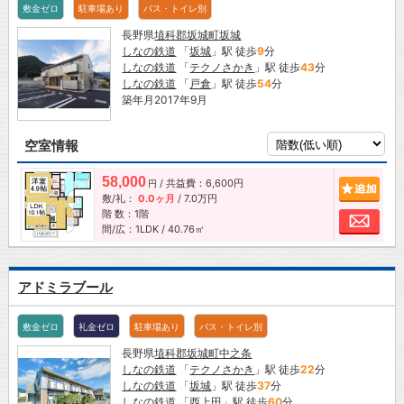
敷金ゼロ
駐車場あり
バス・トイレ別
長野県
埴科郡坂城町
坂城
しなの鉄道
「
坂城
」駅 徒歩
9
分
しなの鉄道
「
テクノさかき
」駅 徒歩
43
分
しなの鉄道
「
戸倉
」駅 徒歩
54
分
築年月2017年9月
空室情報
58,000
/ 共益費：6,600円
追加
円
敷/礼：
0.0ヶ月
/
7.0万円
階 数：1階
お問
間/広：1LDK / 40.76㎡
アドミラブール
敷金ゼロ
礼金ゼロ
駐車場あり
バス・トイレ別
長野県
埴科郡坂城町
中之条
しなの鉄道
「
テクノさかき
」駅 徒歩
22
分
しなの鉄道
「
坂城
」駅 徒歩
37
分
しなの鉄道
「
西上田
」駅 徒歩
60
分