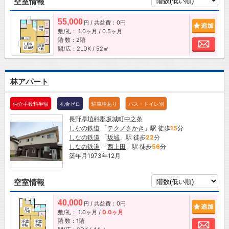
空室情報
55,000
/ 共益費：0円
追加
円
敷/礼：
1.0ヶ月
/
0.5ヶ月
階 数：2階
お問
間/広：2LDK / 52㎡
林アパート
仲介手数料半額
礼金ゼロ
駐車場あり
バス・トイレ別
長野県
埴科郡坂城町
中之条
しなの鉄道
「
テクノさかき
」駅 徒歩
15
分
しなの鉄道
「
坂城
」駅 徒歩
22
分
しなの鉄道
「
西上田
」駅 徒歩
56
分
築年月1973年12月
空室情報
40,000
/ 共益費：0円
追加
円
敷/礼：
1.0ヶ月
/
0.0ヶ月
階 数：1階
お問