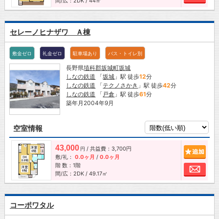
間/広：2DK / 44㎡
セレーノヒナザワ Ａ棟
敷金ゼロ
礼金ゼロ
駐車場あり
バス・トイレ別
長野県
埴科郡坂城町
坂城
しなの鉄道
「
坂城
」駅 徒歩
12
分
しなの鉄道
「
テクノさかき
」駅 徒歩
42
分
しなの鉄道
「
戸倉
」駅 徒歩
61
分
築年月2004年9月
空室情報
43,000
/ 共益費：3,700円
追加
円
敷/礼：
0.0ヶ月
/
0.0ヶ月
階 数：1階
お問
間/広：2DK / 49.17㎡
コーポワタル