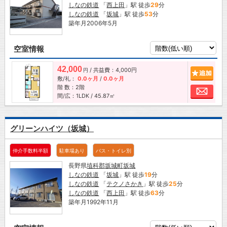
しなの鉄道
「
西上田
」駅 徒歩
29
分
しなの鉄道
「
坂城
」駅 徒歩
53
分
築年月2006年5月
空室情報
42,000
/ 共益費：4,000円
追加
円
敷/礼：
0.0ヶ月
/
0.0ヶ月
階 数：2階
お問
間/広：1LDK / 45.87㎡
グリーンハイツ（坂城）
仲介手数料半額
駐車場あり
バス・トイレ別
長野県
埴科郡坂城町
坂城
しなの鉄道
「
坂城
」駅 徒歩
19
分
しなの鉄道
「
テクノさかき
」駅 徒歩
25
分
しなの鉄道
「
西上田
」駅 徒歩
63
分
築年月1992年11月