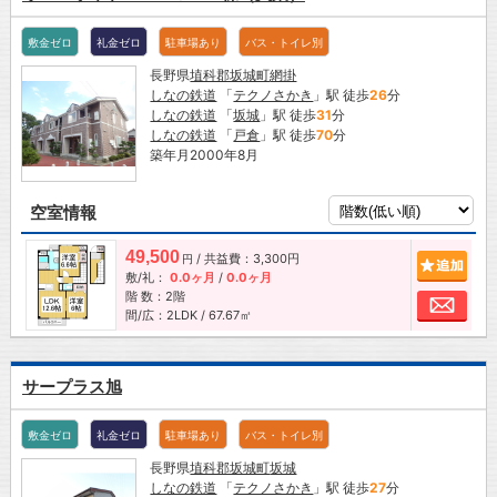
敷金ゼロ
礼金ゼロ
駐車場あり
バス・トイレ別
長野県
埴科郡坂城町
網掛
しなの鉄道
「
テクノさかき
」駅 徒歩
26
分
しなの鉄道
「
坂城
」駅 徒歩
31
分
しなの鉄道
「
戸倉
」駅 徒歩
70
分
築年月2000年8月
空室情報
49,500
/ 共益費：3,300円
追加
円
敷/礼：
0.0ヶ月
/
0.0ヶ月
階 数：2階
お問
間/広：2LDK / 67.67㎡
サープラス旭
敷金ゼロ
礼金ゼロ
駐車場あり
バス・トイレ別
長野県
埴科郡坂城町
坂城
しなの鉄道
「
テクノさかき
」駅 徒歩
27
分