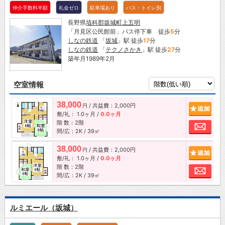
仲介手数料半額
礼金ゼロ
駐車場あり
バス・トイレ別
長野県
埴科郡坂城町
上五明
「月見区公民館前」バス停下車 徒歩
5
分
しなの鉄道
「
坂城
」駅 徒歩
17
分
しなの鉄道
「
テクノさかき
」駅 徒歩
27
分
築年月1989年2月
空室情報
38,000
/ 共益費：2,000円
追加
円
敷/礼：
1.0ヶ月
/
0.0ヶ月
階 数：2階
お問
間/広：2K / 39㎡
38,000
/ 共益費：2,000円
追加
円
敷/礼：
1.0ヶ月
/
0.0ヶ月
階 数：2階
お問
間/広：2K / 39㎡
ルミエール（坂城）