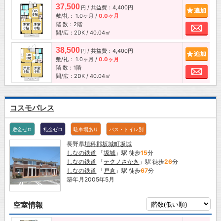
37,500
/ 共益費：4,400円
追加
円
敷/礼：
1.0ヶ月
/
0.0ヶ月
階 数：2階
お問
間/広：2DK / 40.04㎡
38,500
/ 共益費：4,400円
追加
円
敷/礼：
1.0ヶ月
/
0.0ヶ月
階 数：1階
お問
間/広：2DK / 40.04㎡
コスモパレス
敷金ゼロ
礼金ゼロ
駐車場あり
バス・トイレ別
長野県
埴科郡坂城町
坂城
しなの鉄道
「
坂城
」駅 徒歩
15
分
しなの鉄道
「
テクノさかき
」駅 徒歩
26
分
しなの鉄道
「
戸倉
」駅 徒歩
67
分
築年月2005年5月
空室情報