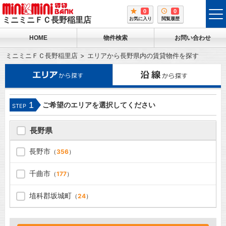
0
0
tog
ミニミニＦＣ長野稲里店
お気に入り
閲覧履歴
me
HOME
物件検索
お問い合わせ
ミニミニＦＣ長野稲里店
エリアから長野県内の賃貸物件を探す
1
ご希望のエリアを選択してください
STEP
長野県
長野市
（
356
）
千曲市
（
177
）
埴科郡坂城町
（
24
）