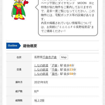
ページ下部にダイヤモンド MOON Ⅲと
特徴が似た物件をご案内しておりますの
で、是非一度ご覧になってください。この
物件には、宅配ボックス等の設備がありま
す。
内見や掲載されていない情報等について
は、お気軽に”ミニミニＦＣ長野稲里店”ま
でご連絡ください！
建物概要
Outline
長野県
千曲市
戸倉
Map
住所
しなの鉄道
「
戸倉
」駅 徒歩
8
分
しなの鉄道
「
千曲
」駅 徒歩
23
分
交通
しなの鉄道
「
屋代
」駅 徒歩
58
分
2021年9月
築年月
8戸
総戸数
地上2階
総階数