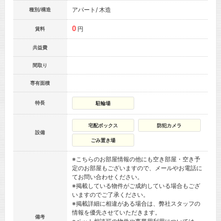
アパート/ 木造
種別/構造
0
円
賃料
共益費
間取り
専有面積
特長
駐輪場
宅配ボックス
防犯カメラ
設備
ごみ置き場
※こちらのお部屋情報の他にも空き部屋・空き予
定のお部屋もございますので、メールやお電話に
てお問い合わせください。
※掲載している物件がご成約している場合もござ
いますのでご了承ください。
※掲載詳細に相違がある場合は、弊社スタッフの
情報を優先させていただきます。
備考