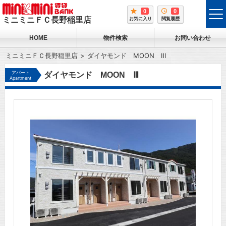
0
0
tog
ミニミニＦＣ長野稲里店
お気に入り
閲覧履歴
me
HOME
物件検索
お問い合わせ
ミニミニＦＣ長野稲里店
ダイヤモンド MOON Ⅲ
アパート
ダイヤモンド MOON Ⅲ
Apartment