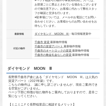
※ペット相談可の物件や事業用利用については、
お部屋ごとに禁止とされている場合もございます
ので御注意下さい。お客様に代わって弊社スタッ
フが確認と交渉を行います。
※駐車場については、メールやお電話にてお問い
合わせください。お客様からのお問い合わせをお
待ちしています。
ダイヤモンド MOON Ⅲ
- 毎日情報更新中
最新情報
千曲市 賃貸
最新物件情報
千曲市の賃貸アパート
最新物件情報
付近の物件
千曲市のオートロックの賃貸
最新物件情報
千曲市の敷金礼金なしの賃貸
最新物件情報
ダイヤモンド MOON Ⅲ
長野県千曲市戸倉にある「ダイヤモンド MOON Ⅲ」は人気の
賃貸アパート（2021年築）です。
こちらの物件は、 誠に申し訳ございませんが、現在ご案内でき
る空室がございません。
ページ下部に特徴が似た物件をご案内しておりますので、是非ご
覧になってください。
【ミニミニＦＣ長野稲里店に相談するメリット】