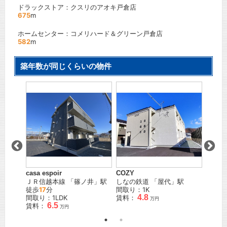
ドラックストア：クスリのアオキ戸倉店
675
m
ホームセンター：コメリハード＆グリーン戸倉店
582
m
築年数が同じくらいの物件
 Ａ
casa espoir
COZY
ル・ボ
駅
ＪＲ信越本線
「
篠ノ井
」駅
しなの鉄道
「
屋代
」駅
しなの
徒歩
17
分
間取り：1K
間取り
4.8
間取り：1LDK
賃料：
賃料：
万円
6.5
賃料：
万円