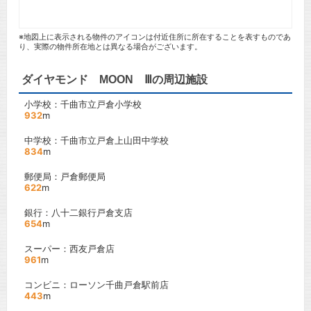
※地図上に表示される物件のアイコンは付近住所に所在することを表すものであ
り、実際の物件所在地とは異なる場合がございます。
ダイヤモンド MOON Ⅲの周辺施設
小学校：千曲市立戸倉小学校
932
m
中学校：千曲市立戸倉上山田中学校
834
m
郵便局：戸倉郵便局
622
m
銀行：八十二銀行戸倉支店
654
m
スーパー：西友戸倉店
961
m
コンビニ：ローソン千曲戸倉駅前店
443
m