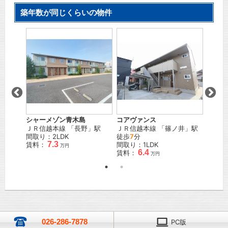
築年数が同じくらいの物件
シャーメゾン青木島
コアヴァンス
シャル
」駅
ＪＲ信越本線
「
長野
」駅
ＪＲ信越本線
「
篠ノ井
」駅
ＪＲ信
間取り：2LDK
徒歩
7
分
徒歩
2
7.3
賃料：
間取り：1LDK
間取り
万円
6.4
賃料：
賃料：
万円
026-286-7878
PC版