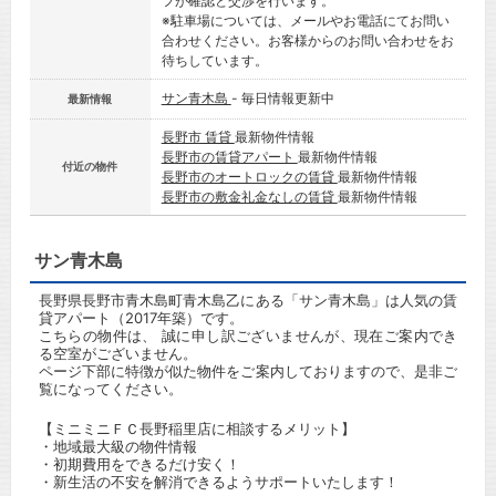
フが確認と交渉を行います。
※駐車場については、メールやお電話にてお問い
合わせください。お客様からのお問い合わせをお
待ちしています。
サン青木島
- 毎日情報更新中
最新情報
長野市 賃貸
最新物件情報
長野市の賃貸アパート
最新物件情報
付近の物件
長野市のオートロックの賃貸
最新物件情報
長野市の敷金礼金なしの賃貸
最新物件情報
サン青木島
長野県長野市青木島町青木島乙にある「サン青木島」は人気の賃
貸アパート（2017年築）です。
こちらの物件は、 誠に申し訳ございませんが、現在ご案内でき
る空室がございません。
ページ下部に特徴が似た物件をご案内しておりますので、是非ご
覧になってください。
【ミニミニＦＣ長野稲里店に相談するメリット】
・地域最大級の物件情報
・初期費用をできるだけ安く！
・新生活の不安を解消できるようサポートいたします！