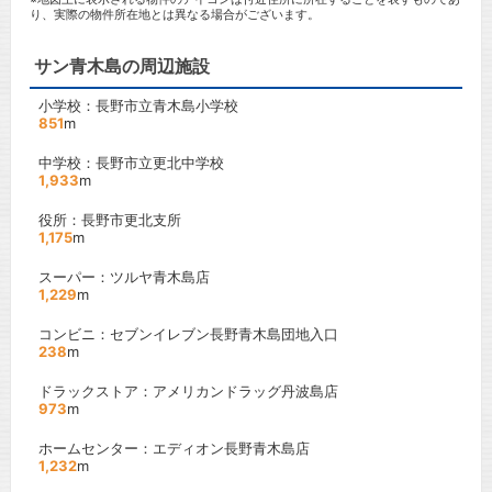
り、実際の物件所在地とは異なる場合がございます。
サン青木島の周辺施設
小学校：長野市立青木島小学校
851
m
中学校：長野市立更北中学校
1,933
m
役所：長野市更北支所
1,175
m
スーパー：ツルヤ青木島店
1,229
m
コンビニ：セブンイレブン長野青木島団地入口
238
m
ドラックストア：アメリカンドラッグ丹波島店
973
m
ホームセンター：エディオン長野青木島店
1,232
m