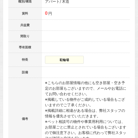
アパート/ 木造
種別/構造
0
円
賃料
共益費
間取り
専有面積
特長
駐輪場
設備
※こちらのお部屋情報の他にも空き部屋・空き予
定のお部屋もございますので、メールやお電話に
てお問い合わせください。
※掲載している物件がご成約している場合もござ
いますのでご了承ください。
※掲載詳細に相違がある場合は、弊社スタッフの
情報を優先させていただきます。
備考
※ペット相談可の物件や事業用利用については、
お部屋ごとに禁止とされている場合もございます
ので御注意下さい。お客様に代わって弊社スタッ