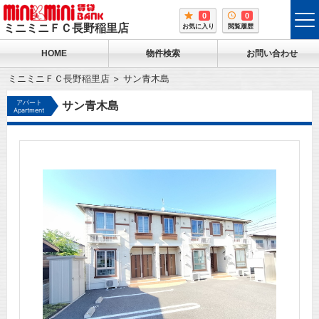
0
0
tog
ミニミニＦＣ長野稲里店
お気に入り
閲覧履歴
me
HOME
物件検索
お問い合わせ
ミニミニＦＣ長野稲里店
サン青木島
アパート
サン青木島
Apartment