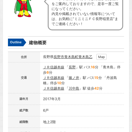
をご案内しておりますので、是非一度ご覧
になってください。
内見や掲載されていない情報等について
は、お気軽に”ミニミニＦＣ長野稲里店”ま
でご連絡ください！
建物概要
Outline
長野県
長野市
青木島町青木島乙
Map
住所
ＪＲ信越本線
「
長野
」駅 バス
16
分 「青木島」停
歩
6
分
ＪＲ信越本線
「
篠ノ井
」駅 バス
15
分 「丹波島
交通
橋」停歩
10
分
ＪＲ信越本線
「
川中島
」駅 徒歩
42
分
2017年3月
築年月
6戸
総戸数
地上2階
総階数