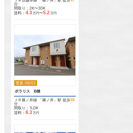
ＪＲ信越本線
「
篠ノ井
」駅 徒歩
17
分
間取り：2K〜3DK
4.3
5.2
賃料：
〜
万円
万円
2
更新 08/02
ポラリス B棟
ＪＲ篠ノ井線
「
篠ノ井
」駅 徒歩
15
分
間取り：1LDK
6.3
賃料：
万円