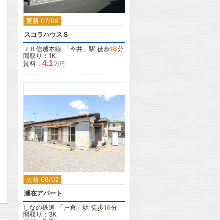
更新 07/09
スコラハウスＳ
ＪＲ信越本線
「
今井
」駅 徒歩
18
分
間取り：1K
4.1
賃料：
万円
2
更新 08/02
瀬在アパート
しなの鉄道
「
戸倉
」駅 徒歩
16
分
間取り：3K