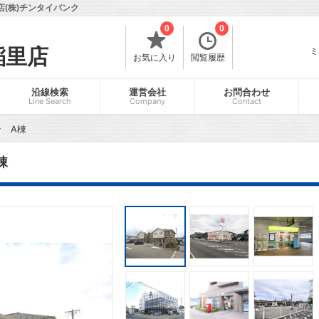
(株)チンタイバンク
0
0
稲里店
ミ
お気に入り
閲覧履歴
沿線検索
運営会社
お問合わせ
Line Search
Company
Contact
 A棟
棟