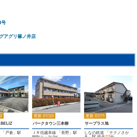
1号
グアグリ篠ノ井店
2
2
2
2
更新 07/20
更新 07/11
ELIZ
パークタウン三本柳
サープラス旭
「
戸倉
」駅
ＪＲ信越本線
「
長野
」駅
しなの鉄道
「
テクノさか
き
」駅 徒歩
27
分