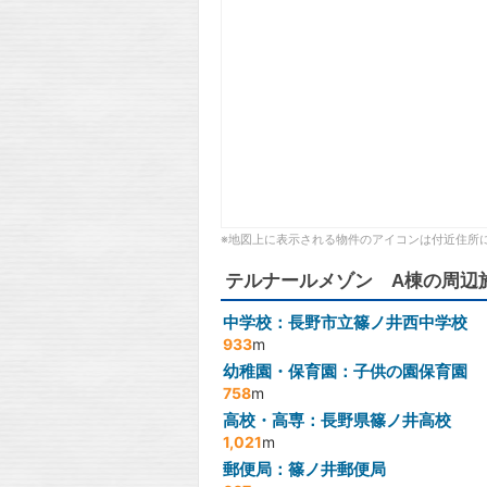
※地図上に表示される物件のアイコンは付近住所
テルナールメゾン A棟の周辺
中学校：長野市立篠ノ井西中学校
933
m
幼稚園・保育園：子供の園保育園
758
m
高校・高専：長野県篠ノ井高校
1,021
m
郵便局：篠ノ井郵便局