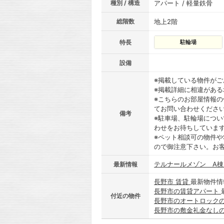
種別 / 構造
アパート / 軽量鉄骨
総階数
地上2階
特長
駐輪場
設備
※掲載している物件が
※掲載詳細に相違があ
※こちらのお部屋情報
てお問い合わせくださ
備考
※駐車場、駐輪場につ
わせをお待ちしていま
※ペット相談可の物件や
ので御注意下さい。お
テルナールメゾン A
最新情報
長野市 賃貸
最新物件情
長野市の賃貸アパート
付近の物件
長野市のオートロック
長野市の敷金礼金なし