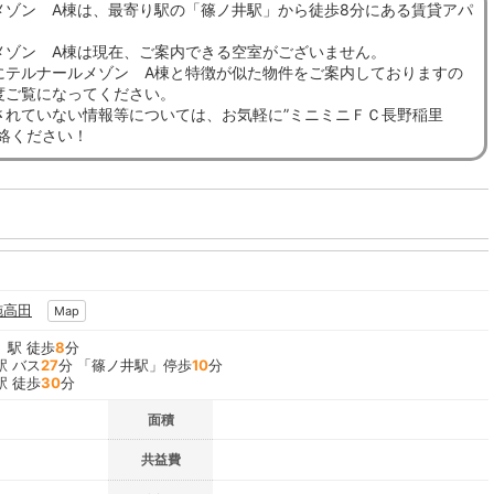
メゾン A棟は、最寄り駅の「篠ノ井駅」から徒歩8分にある賃貸アパ
メゾン A棟は現在、ご案内できる空室がございません。
にテルナールメゾン A棟と特徴が似た物件をご案内しておりますの
度ご覧になってください。
されていない情報等については、お気軽に”ミニミニＦＣ長野稲里
連絡ください！
施高田
Map
」駅 徒歩
8
分
駅 バス
27
分 「篠ノ井駅」停歩
10
分
駅 徒歩
30
分
面積
共益費