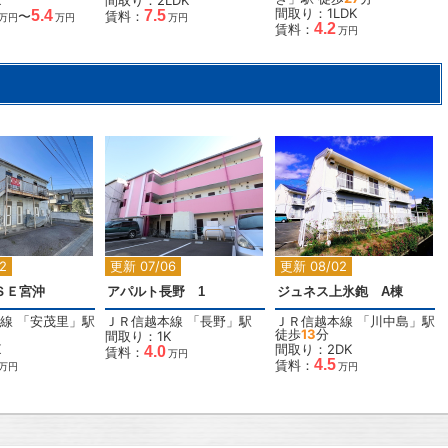
K
間取り：2LDK
間取り：1LDK
5.4
7.5
〜
賃料：
万円
万円
万円
4.2
賃料：
万円
2
2
2
2
更新 07/06
更新 08/02
ＳＥ宮沖
アパルト長野 1
ジュネス上氷鉋 A棟
線
「
安茂里
」駅
ＪＲ信越本線
「
長野
」駅
ＪＲ信越本線
「
川中島
」駅
徒歩
13
分
間取り：1K
K
間取り：2DK
4.0
賃料：
万円
4.5
賃料：
万円
万円