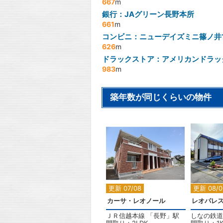
667
m
銀行：JAグリーン長野本所
661
m
コンビニ：ニューデイズミニ篠ノ井
626
m
ドラックストア：アメリカンドラッ
983
m
築年数が同じくらいの物件
2
更新 07/08
更新 08/0
カーサ・レオノール
レオパレスB
ＪＲ信越本線
「
長野
」駅
しなの鉄道