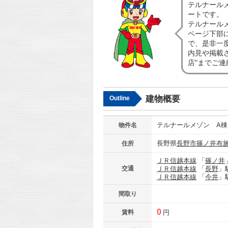
テルナール
ートです。
テルナール
ページ下部
で、是非一
内見や掲載
店”までご
建物概要
Outline
テルナールメゾン A棟
物件名
長野県
長野市
篠ノ井布
住所
ＪＲ信越本線
「
篠ノ井
交通
ＪＲ信越本線
「
長野
」
ＪＲ信越本線
「
今井
」
間取り
0
賃料
円