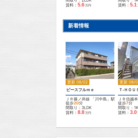
間取り：2LDK
間取り：1
5.6
5.1
賃料：
賃料：
万円
新着情報
2
更新 08/02
更新 08/0
ピースフルｍｅ
Ｔ-ＨＯＵ
ＪＲ篠ノ井線
「
川中島
」駅
ＪＲ信越本
徒歩
20
分
徒歩
7
分
間取り：3LDK
間取り：1
8.8
3.0
賃料：
賃料：
万円