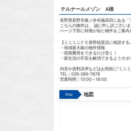
テルナールメゾン A棟
長野県長野市篠ノ井布施高田にある「テ
こちらの物件は、 誠に申し訳ござい
ページ下部に特徴が似た物件をご案内
【ミニミニＦＣ長野稲里店に相談する
・地域最大級の物件情報
・初期費用をできるだけ安く！
・新生活の不安を解消できるようサポ
内見や資料請求などはお気軽に”ミニミ
TEL：026-286-7878
営業時間：10:00～18:00
地図
Map