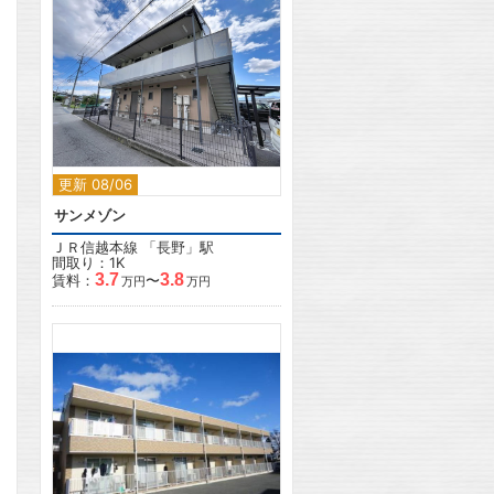
2
更新 08/06
サンメゾン
ＪＲ信越本線
「
長野
」駅
間取り：1K
3.7
3.8
賃料：
〜
万円
万円
2