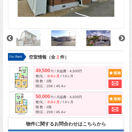
For Rent
空室情報（全
2
件）
49,500
/ 共益費：4,500円
追加
円
敷/礼：
0.0ヶ月
/
1.0ヶ月
階 数：2階
お問
間/広：2DK / 45.4㎡
50,000
/ 共益費：4,500円
追加
円
敷/礼：
0.0ヶ月
/
1.0ヶ月
階 数：2階
お問
間/広：2DK / 45.4㎡
物件に関するお問合わせはこちらから