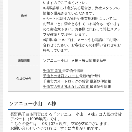
いますのでご了承ください。
※掲載詳細に相違がある場合は、弊社スタッフの
情報を優先させていただきます。
備考
※ペット相談可の物件や事業用利用については、
お部屋ごとに禁止とされている場合もございます
ので御注意下さい。お客様に代わって弊社スタッ
フが確認と交渉を行います。
※駐車場については、メールやお電話にてお問い
合わせください。お客様からのお問い合わせをお
待ちしています。
ソアニュー小山 Ａ棟
- 毎日情報更新中
最新情報
千曲市 賃貸
最新物件情報
千曲市の賃貸アパート
最新物件情報
付近の物件
千曲市のオートロックの賃貸
最新物件情報
千曲市の敷金礼金なしの賃貸
最新物件情報
ソアニュー小山 Ａ棟
長野県千曲市雨宮にある「ソアニュー小山 Ａ棟」は人気の賃貸
アパート（1995年築）です。
こちらの物件は、 08月07日現在、空室が2室ございます。
お問い合わせいただければ、すぐに内見が可能です。