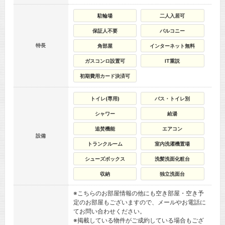
駐輪場
二人入居可
保証人不要
バルコニー
特長
角部屋
インターネット無料
ガスコンロ設置可
IT重説
初期費用カード決済可
トイレ(専用)
バス・トイレ別
シャワー
給湯
追焚機能
エアコン
設備
トランクルーム
室内洗濯機置場
シューズボックス
洗髪洗面化粧台
収納
独立洗面台
※こちらのお部屋情報の他にも空き部屋・空き予
定のお部屋もございますので、メールやお電話に
てお問い合わせください。
※掲載している物件がご成約している場合もござ