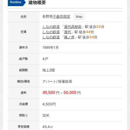
建物概要
Outline
長野県
千曲市
雨宮
Map
住所
しなの鉄道
「
屋代高校前
」駅 徒歩
22
分
しなの鉄道
「
屋代
」駅 徒歩
44
分
交通
しなの鉄道
「
篠ノ井
」駅 徒歩
54
分
1995年1月
築年月
4戸
総戸数
地上2階
総階数
アパート/ 軽量鉄骨
種別/構造
49,500
50,000
円 ~
円
賃料
4,500円
共益費
2DK
間取り
45.4㎡
専有面積