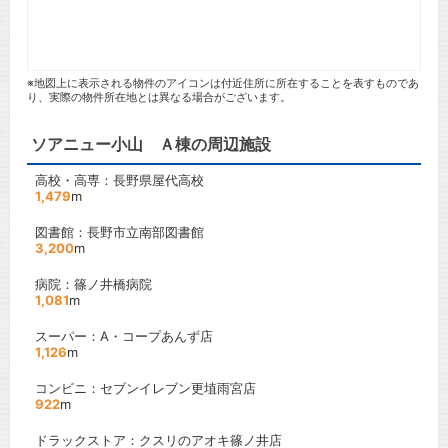
※地図上に表示される物件のアイコンは付近住所に所在することを表すものであ
り、実際の物件所在地とは異なる場合がございます。
ソアニュー小山 Ａ棟の周辺施設
高校・高専：長野県屋代高校
1,479
m
図書館：長野市立南部図書館
3,200
m
病院：篠ノ井橋病院
1,081
m
スーパー：A・コープあんず店
1,126
m
コンビニ：セブンイレブン更埴雨宮店
922
m
ドラックストア：クスリのアオキ篠ノ井店