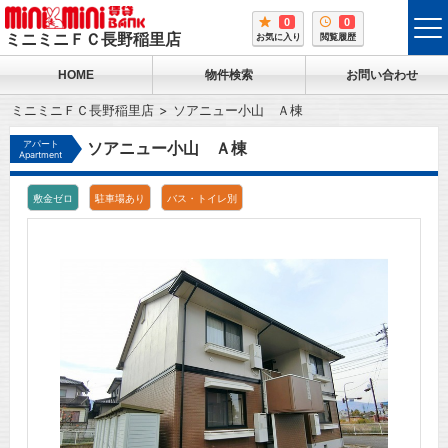
0
0
tog
ミニミニＦＣ長野稲里店
お気に入り
閲覧履歴
me
HOME
物件検索
お問い合わせ
ミニミニＦＣ長野稲里店
ソアニュー小山 Ａ棟
アパート
ソアニュー小山 Ａ棟
Apartment
敷金ゼロ
駐車場あり
バス・トイレ別