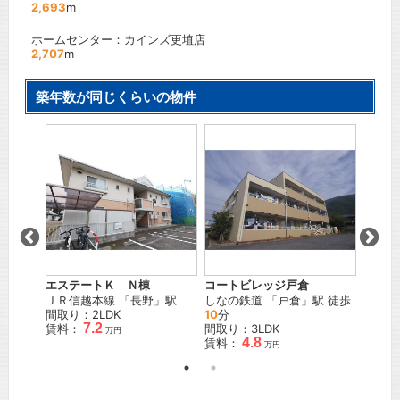
2,693
m
ホームセンター：カインズ更埴店
2,707
m
築年数が同じくらいの物件
コーポ
」駅
しなの
間取り
賃料：
エステートＫ Ｎ棟
コートビレッジ戸倉
ＪＲ信越本線
「
長野
」駅
しなの鉄道
「
戸倉
」駅 徒歩
間取り：2LDK
10
分
7.2
賃料：
間取り：3LDK
万円
4.8
賃料：
万円