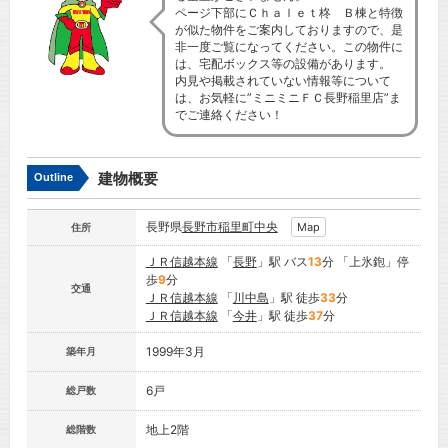
ページ下部にＣｈａｌｅｔ柊 Ｂ棟と特徴
が似た物件をご案内しておりますので、是
非一度ご覧になってください。この物件に
は、宅配ボックス等の設備があります。
内見や掲載されていない情報等について
は、お気軽に”ミニミニＦＣ長野稲里店”ま
でご連絡ください！
建物概要
Outline
長野県
長野市
稲里町中央
Map
住所
ＪＲ信越本線
「
長野
」駅 バス
13
分 「上氷鉋」停
歩
9
分
交通
ＪＲ信越本線
「
川中島
」駅 徒歩
33
分
ＪＲ信越本線
「
今井
」駅 徒歩
37
分
1999年3月
築年月
6戸
総戸数
地上2階
総階数