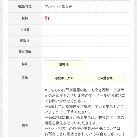
アパート/ 鉄骨造
種別/構造
0
円
賃料
共益費
間取り
専有面積
特長
駐輪場
設備
宅配ボックス
ごみ置き場
※こちらのお部屋情報の他にも空き部屋・空き予
定のお部屋もございますので、メールやお電話に
てお問い合わせください。
※掲載している物件がご成約している場合もござ
いますのでご了承ください。
※掲載詳細に相違がある場合は、弊社スタッフの
情報を優先させていただきます。
備考
※ペット相談可の物件や事業用利用については、
お部屋ごとに禁止とされている場合もございます