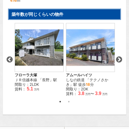
416
m
築年数が同じくらいの物件
フローラ大塚
アップ
アムールハイツ
」駅 徒
ＪＲ信越本線
「
長野
」駅
ＪＲ篠
しなの鉄道
「
テクノさか
間取り：2LDK
徒歩
9
き
」駅 徒歩
18
分
5.1
賃料：
間取り
間取り：2DK
万円
3.8
3.9
賃料：
賃料：
〜
万円
万円