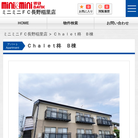
0
0
tog
ミニミニＦＣ長野稲里店
お気に入り
閲覧履歴
me
HOME
物件検索
お問い合わせ
ミニミニＦＣ長野稲里店
Ｃｈａｌｅｔ柊 Ｂ棟
アパート
Ｃｈａｌｅｔ柊 Ｂ棟
Apartment