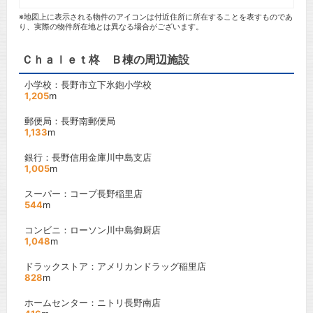
※地図上に表示される物件のアイコンは付近住所に所在することを表すものであ
り、実際の物件所在地とは異なる場合がございます。
Ｃｈａｌｅｔ柊 Ｂ棟の周辺施設
小学校：長野市立下氷鉋小学校
1,205
m
郵便局：長野南郵便局
1,133
m
銀行：長野信用金庫川中島支店
1,005
m
スーパー：コープ長野稲里店
544
m
コンビニ：ローソン川中島御厨店
1,048
m
ドラックストア：アメリカンドラッグ稲里店
828
m
ホームセンター：ニトリ長野南店