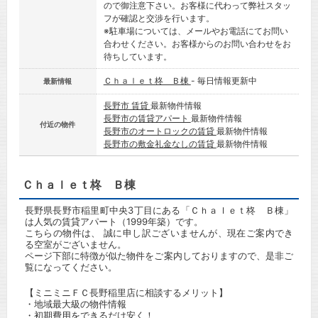
ので御注意下さい。お客様に代わって弊社スタッ
フが確認と交渉を行います。
※駐車場については、メールやお電話にてお問い
合わせください。お客様からのお問い合わせをお
待ちしています。
Ｃｈａｌｅｔ柊 Ｂ棟
- 毎日情報更新中
最新情報
長野市 賃貸
最新物件情報
長野市の賃貸アパート
最新物件情報
付近の物件
長野市のオートロックの賃貸
最新物件情報
長野市の敷金礼金なしの賃貸
最新物件情報
Ｃｈａｌｅｔ柊 Ｂ棟
長野県長野市稲里町中央3丁目にある「Ｃｈａｌｅｔ柊 Ｂ棟」
は人気の賃貸アパート（1999年築）です。
こちらの物件は、 誠に申し訳ございませんが、現在ご案内でき
る空室がございません。
ページ下部に特徴が似た物件をご案内しておりますので、是非ご
覧になってください。
【ミニミニＦＣ長野稲里店に相談するメリット】
・地域最大級の物件情報
・初期費用をできるだけ安く！