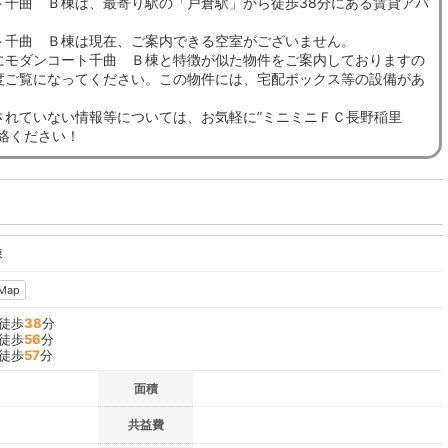
ト千曲 Ｂ棟は、最寄り駅の「戸倉駅」から徒歩38分にある賃貸アパ
ト千曲 Ｂ棟は現在、ご案内できる空室がございません。
にモダンコート千曲 Ｂ棟と特徴が似た物件をご案内しておりますの
度ご覧になってください。この物件には、宅配ボックス等の設備があ
されていない情報等については、お気軽に”ミニミニＦＣ長野稲里
連絡ください！
棟
Map
 徒歩
38
分
 徒歩
56
分
 徒歩
57
分
面積
共益費