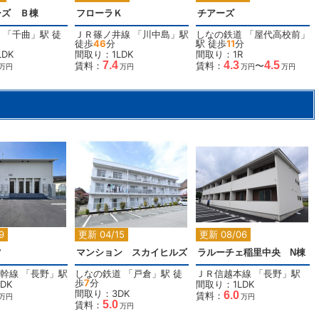
ーズ Ｂ棟
フローラＫ
チアーズ
「
千曲
」駅 徒
ＪＲ篠ノ井線
「
川中島
」駅
しなの鉄道
「
屋代高校前
」
徒歩
46
分
駅 徒歩
11
分
DK
間取り：1LDK
間取り：1R
7.4
4.3
4.5
賃料：
賃料：
〜
万円
万円
万円
万円
2
2
2
9
更新 04/15
更新 08/06
ツ
マンション スカイヒルズ
ラルーチェ稲里中央 N棟
幹線
「
長野
」駅
しなの鉄道
「
戸倉
」駅 徒
ＪＲ信越本線
「
長野
」駅
歩
7
分
DK
間取り：1LDK
間取り：3DK
6.0
賃料：
万円
万円
5.0
賃料：
万円