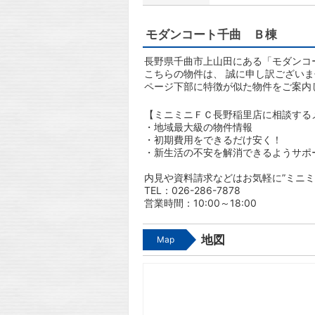
モダンコート千曲 Ｂ棟
長野県千曲市上山田にある「モダンコ
こちらの物件は、 誠に申し訳ござい
ページ下部に特徴が似た物件をご案内
【ミニミニＦＣ長野稲里店に相談する
・地域最大級の物件情報
・初期費用をできるだけ安く！
・新生活の不安を解消できるようサポ
内見や資料請求などはお気軽に”ミニミ
TEL：026-286-7878
営業時間：10:00～18:00
地図
Map