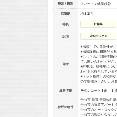
種別 / 構造
アパート / 軽量鉄骨
総階数
地上2階
特長
駐輪場
設備
宅配ボックス
※掲載している物件が
※掲載詳細に相違があ
※こちらのお部屋情報
てお問い合わせくださ
備考
※駐車場、駐輪場につ
わせをお待ちしていま
※ペット相談可の物件や
ので御注意下さい。お
モダンコート千曲 Ｂ
最新情報
千曲市 賃貸
最新物件情
千曲市の賃貸アパート
付近の物件
千曲市のオートロック
千曲市の敷金礼金なし