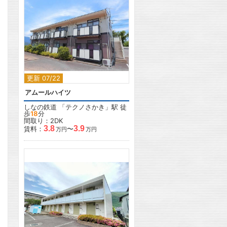
2
更新 07/22
アムールハイツ
しなの鉄道
「
テクノさかき
」駅 徒
歩
18
分
間取り：2DK
3.8
3.9
賃料：
〜
万円
万円
2