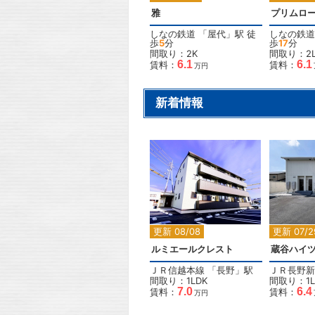
雅
プリムロ
しなの鉄道
「
屋代
」駅 徒
しなの鉄道
歩
5
分
歩
17
分
間取り：2K
間取り：2L
6.1
6.1
賃料：
賃料：
万円
新着情報
2
更新 08/08
更新 07/2
ルミエールクレスト
蔵谷ハイ
ＪＲ信越本線
「
長野
」駅
ＪＲ長野新
間取り：1LDK
間取り：1L
7.0
6.4
賃料：
賃料：
万円