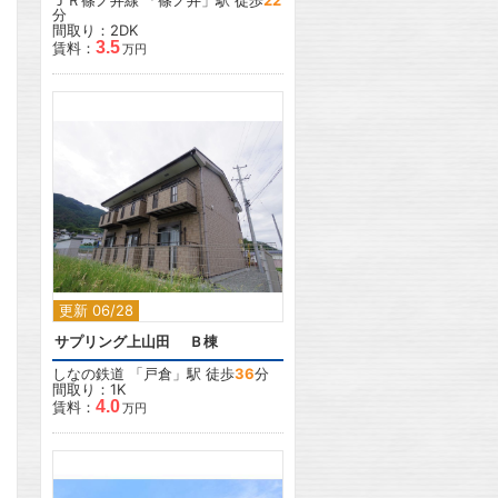
ＪＲ篠ノ井線
「
篠ノ井
」駅 徒歩
22
分
間取り：2DK
3.5
賃料：
万円
2
更新 06/28
サプリング上山田 Ｂ棟
しなの鉄道
「
戸倉
」駅 徒歩
36
分
間取り：1K
4.0
賃料：
万円