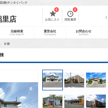
(株)チンタイバンク
0
0
稲里店
ミ
お気に入り
閲覧履歴
沿線検索
運営会社
お問合わせ
Line Search
Company
Contact
曲 Ｂ棟
棟