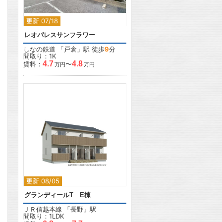
更新 07/18
レオパレスサンフラワー
しなの鉄道
「
戸倉
」駅 徒歩
9
分
間取り：1K
4.7
4.8
賃料：
〜
万円
万円
2
2
更新 08/05
グランディールT E棟
ＪＲ信越本線
「
長野
」駅
間取り：1LDK