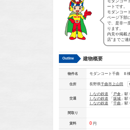
モダンコー
ートです。
モダンコー
ページ下部
で、是非一
ります。
内見や掲載
店”までご
建物概要
Outline
モダンコート千曲 Ｂ
物件名
長野県
千曲市
上山田
住所
しなの鉄道
「
戸倉
」駅
交通
しなの鉄道
「
坂城
」駅
しなの鉄道
「
千曲
」駅
間取り
0
賃料
円