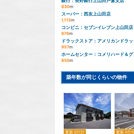
銀行：長野銀行上山田戸倉支店
830
m
スーパー：西友上山田店
1,115
m
コンビニ：セブンイレブン上山田店
676
m
ドラックストア：アメリカンドラッ
957
m
ホームセンター：コメリハード＆グ
856
m
築年数が同じくらいの物件
2
更新 07/31
更新 07/1