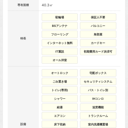
40.3㎡
専有面積
駐輪場
保証人不要
BSアンテナ
バルコニー
フローリング
角部屋
特長
インターネット無料
カードキー
IT重説
初期費用カード決済可
オール洋室
オートロック
宅配ボックス
ごみ置き場
セキュリティシステム
トイレ(専用)
バス・トイレ別
シャワー
IHコンロ
給湯
追焚機能
エアコン
トランクルーム
設備
床下収納
室内洗濯機置場