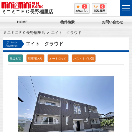
0
0
tog
ミニミニＦＣ長野稲里店
お気に入り
閲覧履歴
me
HOME
物件検索
お問い合わせ
ミニミニＦＣ長野稲里店
エイト クラウド
アパート
エイト クラウド
Apartment
敷金ゼロ
駐車場あり
オートロック
バス・トイレ別