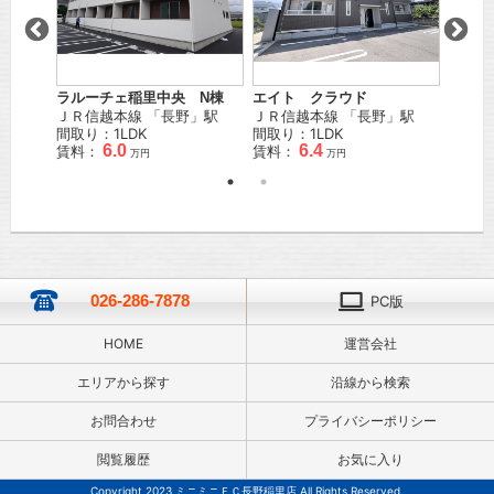
ラルーチェ稲里中央 N棟
エイト クラウド
ＪＲ信越本線
「
長野
」駅
ＪＲ信越本線
「
長野
」駅
間取り：1LDK
間取り：1LDK
6.0
6.4
賃料：
賃料：
万円
万円
026-286-7878
PC版
HOME
運営会社
エリアから探す
沿線から検索
お問合わせ
プライバシーポリシー
閲覧履歴
お気に入り
Copyright 2023 ミニミニＦＣ長野稲里店 All Rights Reserved.