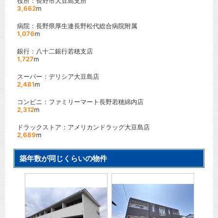
役所：長野市大豆島支所
3,662
m
病院：長野県厚生連長野松代総合病院附属
1,076
m
銀行：八十二銀行若穂支店
1,727
m
スーパー：デリシア大豆島店
2,481
m
コンビニ：ファミリーマート長野若穂綿内店
2,312
m
ドラックストア：アメリカンドラッグ大豆島店
2,689
m
築年数が同じくらいの物件
 Ａ
レザン
駅
ＪＲ信
間取り
賃料：