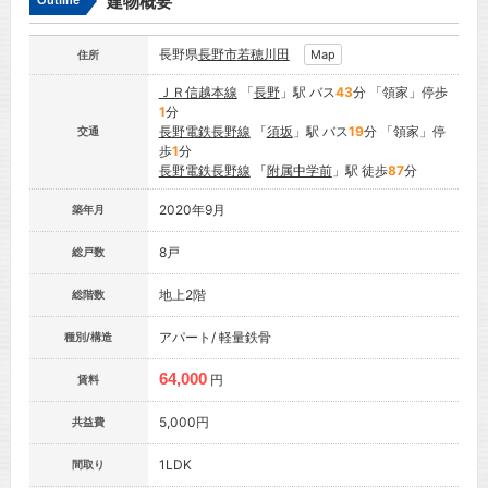
建物概要
Outline
長野県
長野市
若穂川田
Map
住所
ＪＲ信越本線
「
長野
」駅 バス
43
分 「領家」停歩
1
分
長野電鉄長野線
「
須坂
」駅 バス
19
分 「領家」停
交通
歩
1
分
長野電鉄長野線
「
附属中学前
」駅 徒歩
87
分
2020年9月
築年月
8戸
総戸数
地上2階
総階数
アパート/ 軽量鉄骨
種別/構造
64,000
円
賃料
5,000円
共益費
1LDK
間取り