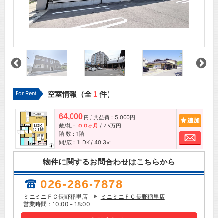
For Rent
空室情報（全
1
件）
64,000
/ 共益費：5,000円
追加
円
敷/礼：
0.0ヶ月
/
7.5万円
階 数：1階
お問
間/広：1LDK / 40.3㎡
物件に関するお問合わせはこちらから
026-286-7878
ミニミニＦＣ長野稲里店
ミニミニＦＣ長野稲里店
営業時間：10:00～18:00