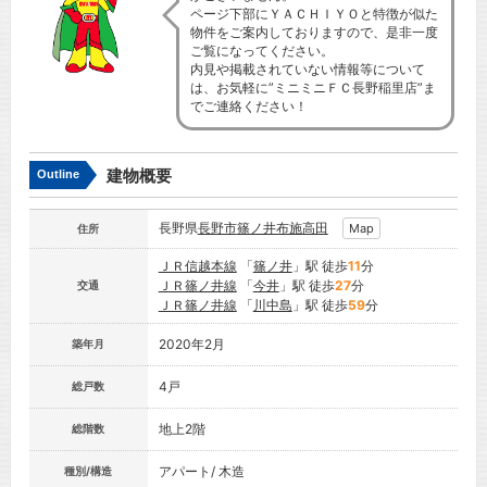
ページ下部にＹＡＣＨＩＹＯと特徴が似た
物件をご案内しておりますので、是非一度
ご覧になってください。
内見や掲載されていない情報等について
は、お気軽に”ミニミニＦＣ長野稲里店”ま
でご連絡ください！
建物概要
Outline
長野県
長野市
篠ノ井布施高田
Map
住所
ＪＲ信越本線
「
篠ノ井
」駅 徒歩
11
分
ＪＲ篠ノ井線
「
今井
」駅 徒歩
27
分
交通
ＪＲ篠ノ井線
「
川中島
」駅 徒歩
59
分
2020年2月
築年月
4戸
総戸数
地上2階
総階数
アパート/ 木造
種別/構造