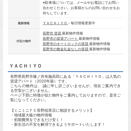
※駐車場については、メールやお電話にてお問い
合わせください。お客様からのお問い合わせをお
待ちしています。
ＹＡＣＨＩＹＯ
- 毎日情報更新中
最新情報
長野市 賃貸
最新物件情報
長野市の賃貸アパート
最新物件情報
付近の物件
長野市のオートロックの賃貸
最新物件情報
長野市の敷金礼金なしの賃貸
最新物件情報
ＹＡＣＨＩＹＯ
長野県長野市篠ノ井布施高田にある「ＹＡＣＨＩＹＯ」は人気の
賃貸アパート（2020年築）です。
こちらの物件は、 誠に申し訳ございませんが、現在ご案内でき
る空室がございません。
ページ下部に特徴が似た物件をご案内しておりますので、是非ご
覧になってください。
【ミニミニＦＣ長野稲里店に相談するメリット】
・地域最大級の物件情報
・初期費用をできるだけ安く！
・新生活の不安を解消できるようサポートいたします！