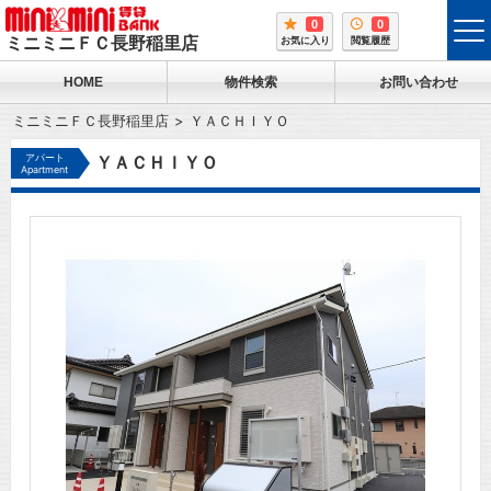
0
0
tog
ミニミニＦＣ長野稲里店
お気に入り
閲覧履歴
me
HOME
物件検索
お問い合わせ
ミニミニＦＣ長野稲里店
ＹＡＣＨＩＹＯ
アパート
ＹＡＣＨＩＹＯ
Apartment