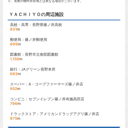
り、実際の物件所在地とは異なる場合がございます。
ＹＡＣＨＩＹＯの周辺施設
高校・高専：長野県篠ノ井高校
831
m
郵便局：篠ノ井郵便局
699
m
図書館：長野市立南部図書館
1,159
m
銀行：JAグリーン長野本所
693
m
スーパー：A・コープファーマーズ篠ノ井店
952
m
コンビニ：セブンイレブン篠ノ井布施高田店
796
m
ドラックストア：アメリカンドラッグアグリ篠ノ井店
875
m