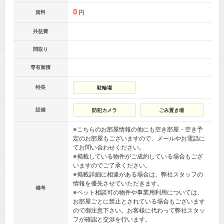
0
円
賃料
共益費
間取り
専有面積
特長
駐輪場
設備
防犯カメラ
ごみ置き場
※こちらのお部屋情報の他にも空き部屋・空き予
定のお部屋もございますので、メールやお電話に
てお問い合わせください。
※掲載している物件がご成約している場合もござ
いますのでご了承ください。
※掲載詳細に相違がある場合は、弊社スタッフの
情報を優先させていただきます。
備考
※ペット相談可の物件や事業用利用については、
お部屋ごとに禁止とされている場合もございます
ので御注意下さい。お客様に代わって弊社スタッ
フが確認と交渉を行います。