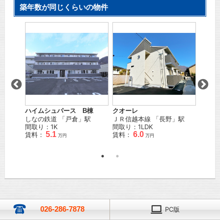
築年数が同じくらいの物件
ハイムシュパース B棟
クオーレ
トリニ
」駅
しなの鉄道
「
戸倉
」駅
ＪＲ信越本線
「
長野
」駅
しなの
間取り：1K
間取り：1LDK
歩
4
分
5.1
6.0
賃料：
賃料：
間取り
万円
万円
万円
賃料：
026-286-7878
PC版