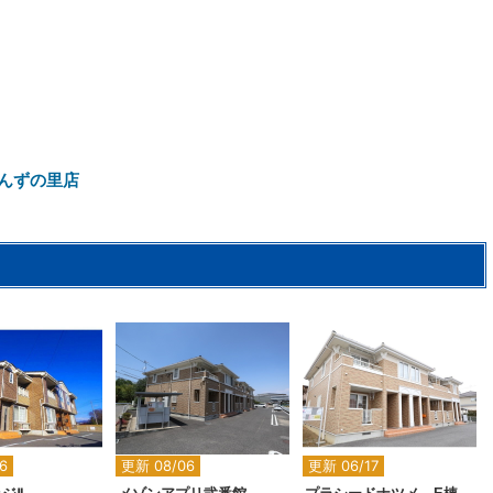
んずの里店
2
2
2
6
更新 08/06
更新 06/17