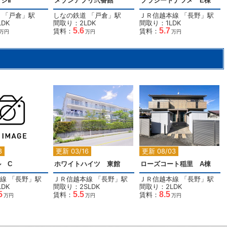
ジⅡ
メゾンアプリ弐番館
プラシードナツメ E棟
「
戸倉
」駅
しなの鉄道
「
戸倉
」駅
ＪＲ信越本線
「
長野
」駅
DK
間取り：2LDK
間取り：1LDK
5.6
5.7
賃料：
賃料：
万円
万円
万円
2
2
2
8
更新 03/16
更新 08/03
 C
ホワイトハイツ 東館
ローズコート稲里 A棟
線
「
長野
」駅
ＪＲ信越本線
「
長野
」駅
ＪＲ信越本線
「
長野
」駅
DK
間取り：2SLDK
間取り：2LDK
5
5.5
8.5
賃料：
賃料：
万円
万円
万円