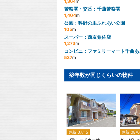
1,364
m
警察署・交番：千曲警察署
1,404
m
公園：科野の里ふれあい公園
105
m
スーパー：西友粟佐店
1,273
m
コンビニ：ファミリーマート千曲あ
537
m
築年数が同じくらいの物件
2
更新 07/15
更新 08/0