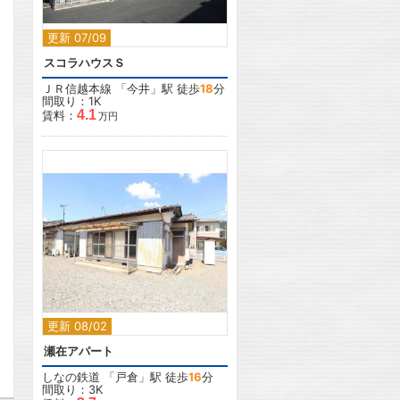
更新 07/09
スコラハウスＳ
ＪＲ信越本線
「
今井
」駅 徒歩
18
分
間取り：1K
4.1
賃料：
万円
2
更新 08/02
瀬在アパート
しなの鉄道
「
戸倉
」駅 徒歩
16
分
間取り：3K