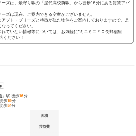
リーズは、最寄り駅の「屋代高校前駅」から徒歩16分にある賃貸アパ
リーズは現在、ご案内できる空室がございません。
にアプト・ブリーズと特徴が似た物件をご案内しておりますので、是
になってください。
されていない情報等については、お気軽に”ミニミニＦＣ長野稲里
連絡ください！
p
前
」駅 徒歩
16
分
 徒歩
19
分
 徒歩
51
分
面積
共益費