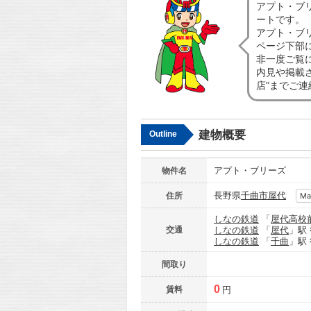
アプト・ブ
ートです。
アプト・ブ
ページ下部
非一度ご覧
内見や掲載
店”までご
建物概要
Outline
アプト・ブリーズ
物件名
長野県
千曲市
屋代
住所
Ma
しなの鉄道
「
屋代高校
交通
しなの鉄道
「
屋代
」駅
しなの鉄道
「
千曲
」駅
間取り
0
賃料
円