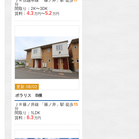
ＪＲ信越本線
「
篠ノ井
」駅 徒歩
17
分
間取り：2K〜3DK
4.3
5.2
賃料：
〜
万円
万円
2
更新 08/02
ポラリス B棟
ＪＲ篠ノ井線
「
篠ノ井
」駅 徒歩
15
分
間取り：1LDK
6.3
賃料：
万円