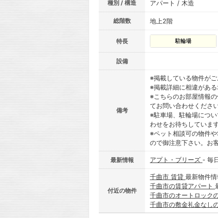
種別 / 構造
アパート / 木造
総階数
地上2階
特長
駐輪場
設備
※掲載している物件が
※掲載詳細に相違があ
※こちらのお部屋情報
てお問い合わせくださ
備考
※駐車場、駐輪場につ
わせをお待ちしていま
※ペット相談可の物件や
ので御注意下さい。お
アプト・ブリーズ
- 
最新情報
千曲市 賃貸
最新物件情
千曲市の賃貸アパート
付近の物件
千曲市のオートロック
千曲市の敷金礼金なし