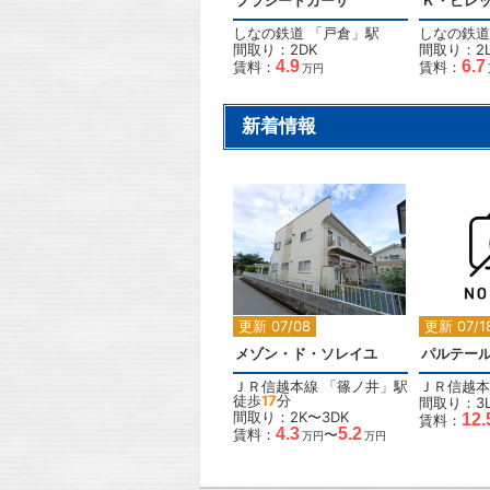
プラシードカーサ
Ｋ・ビレッ
しなの鉄道
「
戸倉
」駅
しなの鉄道
間取り：2DK
間取り：2L
4.9
6.7
賃料：
賃料：
万円
新着情報
2
2
更新 07/08
更新 07/1
メゾン・ド・ソレイユ
パルテール
ＪＲ信越本線
「
篠ノ井
」駅
ＪＲ信越本
徒歩
17
分
間取り：3L
間取り：2K〜3DK
12.
賃料：
4.3
5.2
賃料：
〜
万円
万円