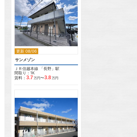
2
更新 08/06
サンメゾン
ＪＲ信越本線
「
長野
」駅
間取り：1K
3.7
3.8
賃料：
〜
万円
万円
2