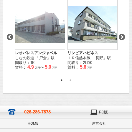
」駅
レオパレスアンジャベル
リンピアハピネス
Ｊｏｙ
しなの鉄道
「
戸倉
」駅
ＪＲ信越本線
「
長野
」駅
ＪＲ信
間取り：1K
間取り：2LDK
徒歩
2
4.9
5.0
5.6
賃料：
〜
賃料：
間取り
万円
万円
万円
賃料：
026-286-7878
PC版
HOME
運営会社