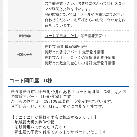
ので御注意下さい。お客様に代わって弊社スタッ
フが確認と交渉を行います。
※駐車場については、メールやお電話にてお問い
合わせください。お客様からのお問い合わせをお
待ちしています。
コート岡田屋 D棟
- 毎日情報更新中
最新情報
長野市 賃貸
最新物件情報
長野市の賃貸アパート
最新物件情報
付近の物件
長野市のオートロックの賃貸
最新物件情報
長野市の敷金礼金なしの賃貸
最新物件情報
コート岡田屋 D棟
長野県長野市川中島町今井にある「コート岡田屋 D棟」は人気
の賃貸アパート（1997年築）です。
こちらの物件は、 08月09日現在、空室が1室ございます。
お問い合わせいただければ、すぐに内見が可能です。
【ミニミニＦＣ長野稲里店に相談するメリット】
・地域最大級の物件情報
・初期費用をできるだけ安く！
・新生活の不安を解消できるようサポートいたします！