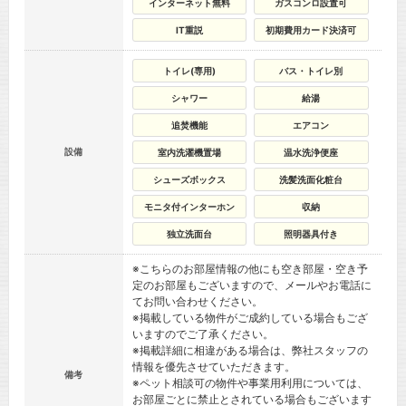
インターネット無料
ガスコンロ設置可
IT重説
初期費用カード決済可
トイレ(専用)
バス・トイレ別
シャワー
給湯
追焚機能
エアコン
設備
室内洗濯機置場
温水洗浄便座
シューズボックス
洗髪洗面化粧台
モニタ付インターホン
収納
独立洗面台
照明器具付き
※こちらのお部屋情報の他にも空き部屋・空き予
定のお部屋もございますので、メールやお電話に
てお問い合わせください。
※掲載している物件がご成約している場合もござ
いますのでご了承ください。
※掲載詳細に相違がある場合は、弊社スタッフの
情報を優先させていただきます。
備考
※ペット相談可の物件や事業用利用については、
お部屋ごとに禁止とされている場合もございます