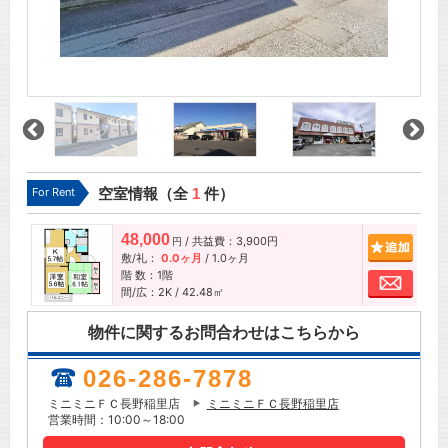
For Rent
空室情報（全
1
件）
48,000
/ 共益費：3,900円
追加
円
敷/礼：
0.0ヶ月
/
1.0ヶ月
階 数：1階
お問
間/広：2K / 42.48㎡
物件に関するお問合わせはこちらから
026-286-7878
ミニミニＦＣ長野稲里店
ミニミニＦＣ長野稲里店
営業時間：10:00～18:00