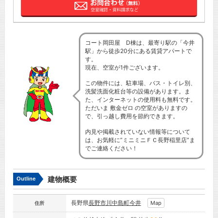
コート岡田屋 D棟は、最寄り駅の「今井
駅」から徒歩20分にある賃貸アパートで
す。
現在、空室が1件ございます。
この物件には、駐車場、バス・トイレ別、
洗髪洗面化粧台等の設備があります。ま
た、インターネットの使用料も無料です。
ただいま 敷金ゼロ の空室がありますの
で、引っ越し費用を節約できます。
内見や掲載されていない情報等について
は、お気軽に”ミニミニＦＣ長野稲里店”ま
でご連絡ください！
建物概要
Outline
長野県
長野市
川中島町今井
Map
住所