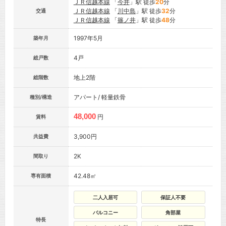
ＪＲ信越本線
「
今井
」駅 徒歩
20
分
ＪＲ信越本線
「
川中島
」駅 徒歩
32
分
交通
ＪＲ信越本線
「
篠ノ井
」駅 徒歩
48
分
1997年5月
築年月
4戸
総戸数
地上2階
総階数
アパート/ 軽量鉄骨
種別/構造
48,000
円
賃料
3,900円
共益費
2K
間取り
42.48㎡
専有面積
二人入居可
保証人不要
バルコニー
角部屋
特長