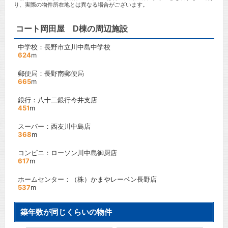
り、実際の物件所在地とは異なる場合がございます。
コート岡田屋 D棟の周辺施設
中学校：長野市立川中島中学校
624
m
郵便局：長野南郵便局
665
m
銀行：八十二銀行今井支店
451
m
スーパー：西友川中島店
368
m
コンビニ：ローソン川中島御厨店
617
m
ホームセンター：（株）かまやレーベン長野店
537
m
築年数が同じくらいの物件