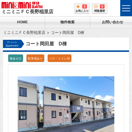
0
0
tog
ミニミニＦＣ長野稲里店
お気に入り
閲覧履歴
me
HOME
物件検索
お問い合わせ
ミニミニＦＣ長野稲里店
コート岡田屋 D棟
アパート
コート岡田屋 D棟
Apartment
敷金ゼロ
駐車場あり
バス・トイレ別