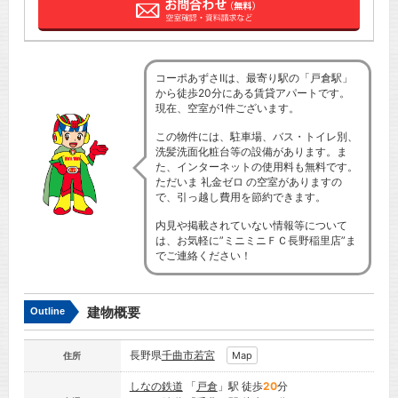
コーポあずさⅡは、最寄り駅の「戸倉駅」
から徒歩20分にある賃貸アパートです。
現在、空室が1件ございます。
この物件には、駐車場、バス・トイレ別、
洗髪洗面化粧台等の設備があります。ま
た、インターネットの使用料も無料です。
ただいま 礼金ゼロ の空室がありますの
で、引っ越し費用を節約できます。
内見や掲載されていない情報等について
は、お気軽に”ミニミニＦＣ長野稲里店”ま
でご連絡ください！
建物概要
Outline
長野県
千曲市
若宮
Map
住所
しなの鉄道
「
戸倉
」駅 徒歩
20
分