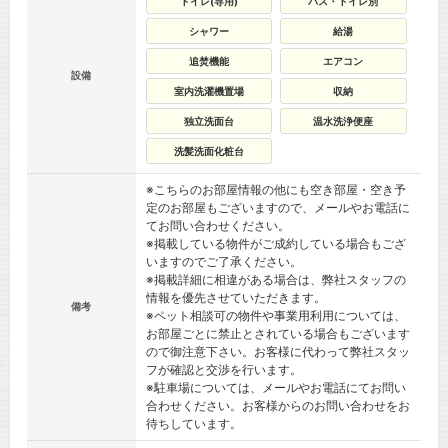
トイレ(専用)
バス・トイレ別
シャワー
給湯
追焚機能
エアコン
設備
室内洗濯機置場
収納
独立洗面台
温水洗浄便座
洗髪洗面化粧台
※こちらのお部屋情報の他にも空き部屋・空き予
定のお部屋もございますので、メールやお電話に
てお問い合わせください。
※掲載している物件がご成約している場合もござ
いますのでご了承ください。
※掲載詳細に相違がある場合は、弊社スタッフの
情報を優先させていただきます。
備考
※ペット相談可の物件や事業用利用については、
お部屋ごとに禁止とされている場合もございます
ので御注意下さい。お客様に代わって弊社スタッ
フが確認と交渉を行います。
※駐車場については、メールやお電話にてお問い
合わせください。お客様からのお問い合わせをお
待ちしています。