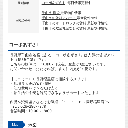
コーポあずさⅡ
- 毎日情報更新中
最新情報
千曲市 賃貸
最新物件情報
千曲市の賃貸アパート
最新物件情報
付近の物件
千曲市のオートロックの賃貸
最新物件情報
千曲市の敷金礼金なしの賃貸
最新物件情報
コーポあずさⅡ
長野県千曲市若宮にある「コーポあずさⅡ」は人気の賃貸アパー
ト（1989年築）です。
こちらの物件は、 08月07日現在、空室が1室ございます。
お問い合わせいただければ、すぐに内見が可能です。
【ミニミニＦＣ長野稲里店に相談するメリット】
・地域最大級の物件情報
・初期費用をできるだけ安く！
・新生活の不安を解消できるようサポートいたします！
内見や資料請求などはお気軽に”ミニミニＦＣ長野稲里店”へ！
TEL：
026-286-7878
営業時間：10:00～18:00
Map
地図