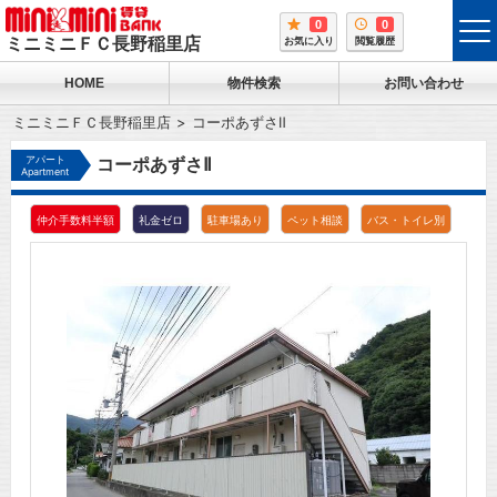
0
0
tog
ミニミニＦＣ長野稲里店
お気に入り
閲覧履歴
me
HOME
物件検索
お問い合わせ
ミニミニＦＣ長野稲里店
コーポあずさⅡ
アパート
コーポあずさⅡ
Apartment
仲介手数料半額
礼金ゼロ
駐車場あり
ペット相談
バス・トイレ別