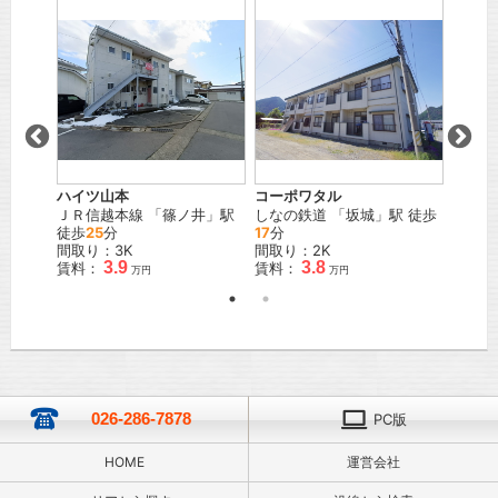
」駅
ハイツ山本
コーポワタル
サンシ
ＪＲ信越本線
「
篠ノ井
」駅
しなの鉄道
「
坂城
」駅 徒歩
ＪＲ信
徒歩
25
分
17
分
徒歩
9
間取り：3K
間取り：2K
間取り
3.9
3.8
賃料：
賃料：
賃料：
万円
万円
026-286-7878
PC版
HOME
運営会社