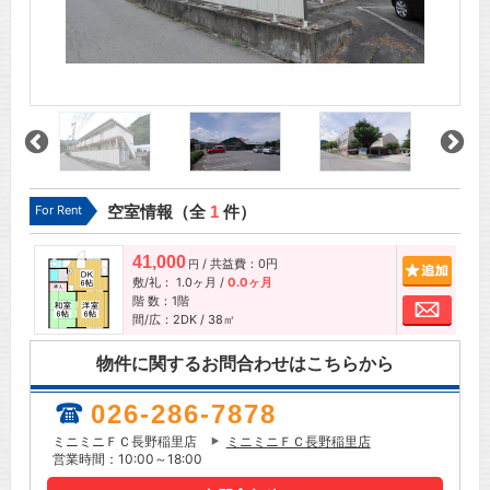
For Rent
空室情報（全
1
件）
41,000
/ 共益費：0円
追加
円
敷/礼：
1.0ヶ月
/
0.0ヶ月
階 数：1階
お問
間/広：2DK / 38㎡
物件に関するお問合わせはこちらから
026-286-7878
ミニミニＦＣ長野稲里店
ミニミニＦＣ長野稲里店
営業時間：10:00～18:00