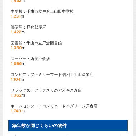
1,452
m
中学校：千曲市立戸倉上山田中学校
1,231
m
郵便局：戸倉郵便局
1,422
m
図書館：千曲市立戸倉図書館
1,330
m
スーパー：西友戸倉店
1,096
m
コンビニ：ファミリーマート信州上山田温泉店
1,104
m
ドラックストア：クスリのアオキ戸倉店
1,362
m
ホームセンター：コメリハード＆グリーン戸倉店
1,749
m
築年数が同じくらいの物件