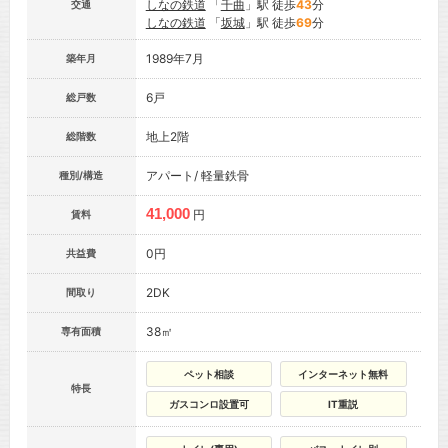
しなの鉄道
「
千曲
」駅 徒歩
43
分
交通
しなの鉄道
「
坂城
」駅 徒歩
69
分
1989年7月
築年月
6戸
総戸数
地上2階
総階数
アパート/ 軽量鉄骨
種別/構造
41,000
円
賃料
0円
共益費
2DK
間取り
38㎡
専有面積
ペット相談
インターネット無料
特長
ガスコンロ設置可
IT重説