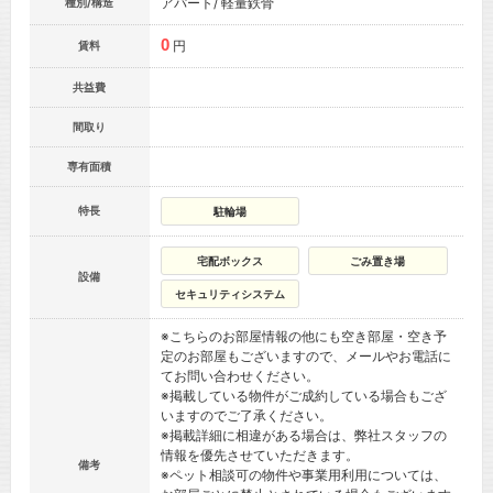
アパート/ 軽量鉄骨
種別/構造
0
円
賃料
共益費
間取り
専有面積
特長
駐輪場
宅配ボックス
ごみ置き場
設備
セキュリティシステム
※こちらのお部屋情報の他にも空き部屋・空き予
定のお部屋もございますので、メールやお電話に
てお問い合わせください。
※掲載している物件がご成約している場合もござ
いますのでご了承ください。
※掲載詳細に相違がある場合は、弊社スタッフの
情報を優先させていただきます。
備考
※ペット相談可の物件や事業用利用については、