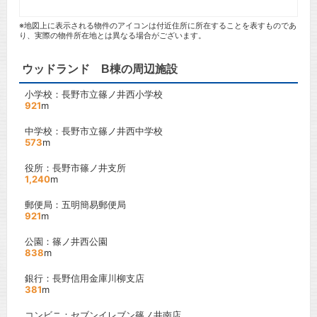
※地図上に表示される物件のアイコンは付近住所に所在することを表すものであ
り、実際の物件所在地とは異なる場合がございます。
ウッドランド B棟の周辺施設
小学校：長野市立篠ノ井西小学校
921
m
中学校：長野市立篠ノ井西中学校
573
m
役所：長野市篠ノ井支所
1,240
m
郵便局：五明簡易郵便局
921
m
公園：篠ノ井西公園
838
m
銀行：長野信用金庫川柳支店
381
m
コンビニ：セブンイレブン篠ノ井南店