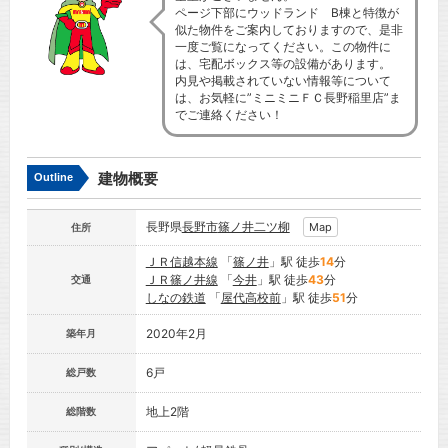
ページ下部にウッドランド B棟と特徴が
似た物件をご案内しておりますので、是非
一度ご覧になってください。この物件に
は、宅配ボックス等の設備があります。
内見や掲載されていない情報等について
は、お気軽に”ミニミニＦＣ長野稲里店”ま
でご連絡ください！
建物概要
Outline
長野県
長野市
篠ノ井二ツ柳
Map
住所
ＪＲ信越本線
「
篠ノ井
」駅 徒歩
14
分
ＪＲ篠ノ井線
「
今井
」駅 徒歩
43
分
交通
しなの鉄道
「
屋代高校前
」駅 徒歩
51
分
2020年2月
築年月
6戸
総戸数
地上2階
総階数