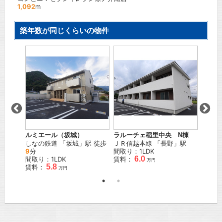
1,092
m
築年数が同じくらいの物件
ルミエール（坂城）
ラルーチェ稲里中央 N棟
フィッ
島
」駅
しなの鉄道
「
坂城
」駅 徒歩
ＪＲ信越本線
「
長野
」駅
しなの
9
分
間取り：1LDK
間取り
6.0
間取り：1LDK
賃料：
賃料：
万円
5.8
賃料：
万円