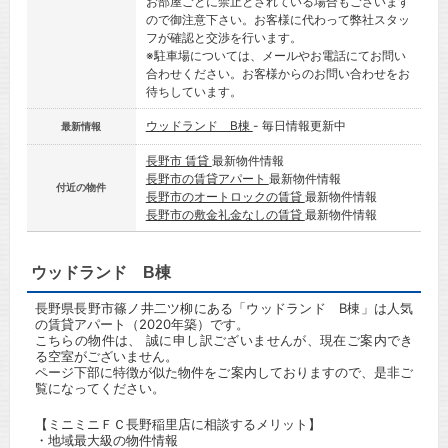
お部屋ごとに禁止とされている場合もございます
ので御注意下さい。お客様に代わって弊社スタッ
フが確認と交渉を行います。
※駐車場については、メールやお電話にてお問い
合わせください。お客様からのお問い合わせをお
待ちしています。
ウッドランド B棟
- 毎日情報更新中
最新情報
長野市 賃貸
最新物件情報
長野市の賃貸アパート
最新物件情報
付近の物件
長野市のオートロックの賃貸
最新物件情報
長野市の敷金礼金なしの賃貸
最新物件情報
ウッドランド B棟
長野県長野市篠ノ井二ツ柳にある「ウッドランド B棟」は人気
の賃貸アパート（2020年築）です。
こちらの物件は、 誠に申し訳ございませんが、現在ご案内でき
る空室がございません。
ページ下部に特徴が似た物件をご案内しておりますので、是非ご
覧になってください。
【ミニミニＦＣ長野稲里店に相談するメリット】
・地域最大級の物件情報