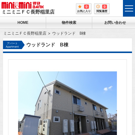
0
0
tog
ミニミニＦＣ長野稲里店
お気に入り
閲覧履歴
me
HOME
物件検索
お問い合わせ
ミニミニＦＣ長野稲里店
ウッドランド B棟
アパート
ウッドランド B棟
Apartment