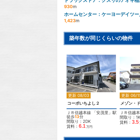
ドラックストア：クスリのアオキ稲
930
m
ホームセンター：ケーヨーデイツー
1,423
m
築年数が同じくらいの物件
2
更新 08/03
更新 06/1
コーポいちよし２
メゾン・
ＪＲ信越本線
「
安茂里
」駅
ＪＲ信越本
徒歩
13
分
間取り：1
間取り：2DK
3.5
賃料：
6.1
賃料：
万円