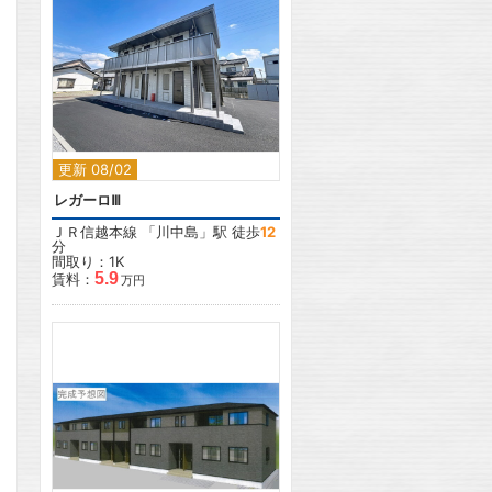
2
更新 08/02
レガーロⅢ
ＪＲ信越本線
「
川中島
」駅 徒歩
12
分
間取り：1K
5.9
賃料：
万円
2