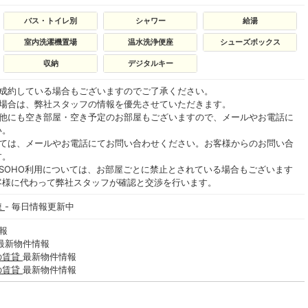
バス・トイレ別
シャワー
給湯
室内洗濯機置場
温水洗浄便座
シューズボックス
収納
デジタルキー
ご成約している場合もございますのでご了承ください。
る場合は、弊社スタッフの情報を優先させていただきます。
の他にも空き部屋・空き予定のお部屋もございますので、メールやお電話に
い。
いては、メールやお電話にてお問い合わせください。お客様からのお問い合
す。
SOHO利用については、お部屋ごとに禁止とされている場合もございます
客様に代わって弊社スタッフが確認と交渉を行います。
棟
- 毎日情報更新中
報
最新物件情報
の賃貸
最新物件情報
の賃貸
最新物件情報