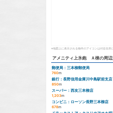
※地図上に表示される物件のアイコンは付近住所
アメニティ上氷鉋 Ａ棟の周辺
郵便局：三本柳郵便局
760
m
銀行：長野信用金庫川中島駅前支店
850
m
スーパー：西友三本柳店
1,203
m
コンビニ：ローソン長野三本柳店
678
m