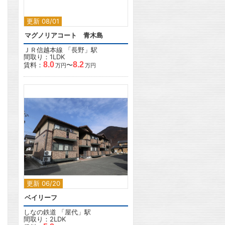
更新 08/01
マグノリアコート 青木島
ＪＲ信越本線
「
長野
」駅
間取り：1LDK
8.0
8.2
賃料：
〜
万円
万円
2
更新 06/20
ベイリーフ
しなの鉄道
「
屋代
」駅
間取り：2LDK