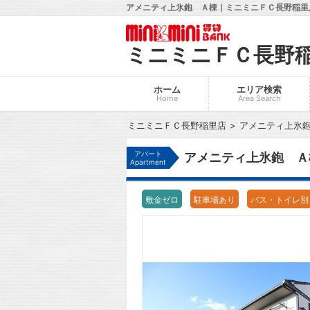
アメニティ上氷鉋 Ａ棟｜ミニミニＦＣ長野稲里店
ミニミニＦＣ長野
ホーム
エリア検索
Home
Area Search
ミニミニＦＣ長野稲里店
アメニティ上氷
アパート
アメニティ上氷鉋 Ａ
Apartment
敷金ゼロ
駐車場あり
バス・トイレ別