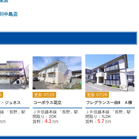
里店
川中島店
2
2
2
5
更新 07/25
更新 07/26
ド・ジュネス
コーポラス花立
フレグランス一由Ⅱ Ａ棟
線
「
長野
」駅
ＪＲ信越本線
「
長野
」駅
ＪＲ信越本線
「
長野
」駅
K
間取り：2DK
間取り：1LDK
4.1
5.7
賃料：
賃料：
万円
万円
万円