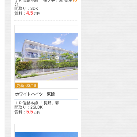
ＪＲ信越本線
「
篠ノ井
」駅 徒歩
10
分
間取り：3DK
4.5
賃料：
万円
2
更新 03/16
ホワイトハイツ 東館
ＪＲ信越本線
「
長野
」駅
間取り：2SLDK
5.5
賃料：
万円