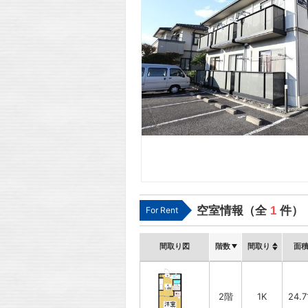
空室情報（全
1
件）
For Rent
間取り図
階数
間取り
面
2階
1K
24.