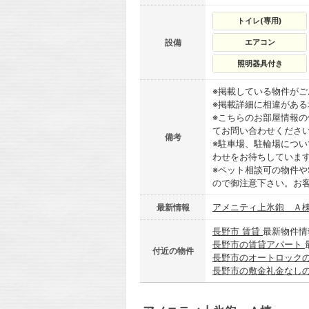
トイレ(専用)
設備
エアコン
照明器具付き
※掲載している物件が
※掲載詳細に相違があ
※こちらのお部屋情報
てお問い合わせくださ
備考
※駐車場、駐輪場につ
わせをお待ちしていま
※ペット相談可の物件や
ので御注意下さい。お
アメニティ上氷鉋 Ａ
最新情報
長野市 賃貸
最新物件情
長野市の賃貸アパート
付近の物件
長野市のオートロック
長野市の敷金礼金なし