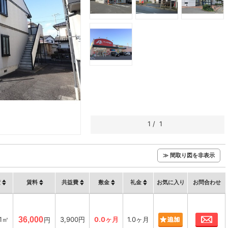
1
/
1
≫ 間取り図を非表示
積
賃料
共益費
敷金
礼金
お気に入り
お問合わせ
お
71㎡
36,000
3,900円
0.0ヶ月
1.0ヶ月
円