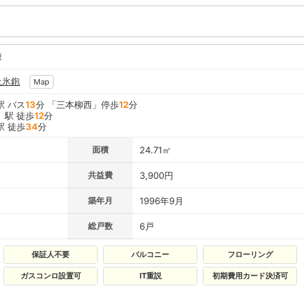
棟
上氷鉋
Map
駅 バス
13
分 「三本柳西」停歩
12
分
」駅 徒歩
12
分
駅 徒歩
34
分
面積
24.71㎡
共益費
3,900円
築年月
1996年9月
総戸数
6戸
保証人不要
バルコニー
フローリング
ガスコンロ設置可
IT重説
初期費用カード決済可