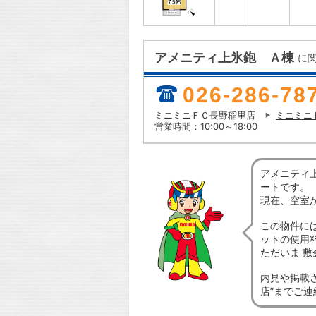
アメニティ上氷鉋 Ａ棟
に
026-286-78
ミニミニＦＣ長野稲里店
ミニミニ
営業時間：10:00～18:00
アメニティ
ートです。
現在、空室
この物件に
ットの使用
ただいま 
内見や掲載
店”までご