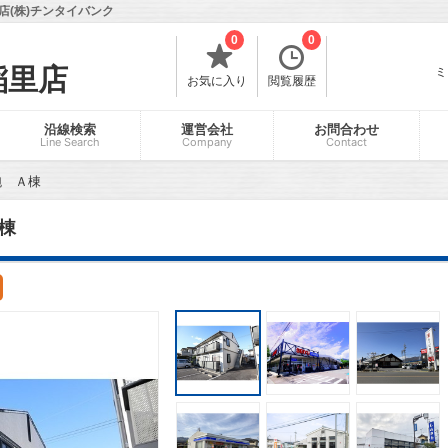
(株)チンタイバンク
0
0
稲里店
ミ
お気に入り
閲覧履歴
沿線検索
運営会社
お問合わせ
Line Search
Company
Contact
鉋 Ａ棟
棟