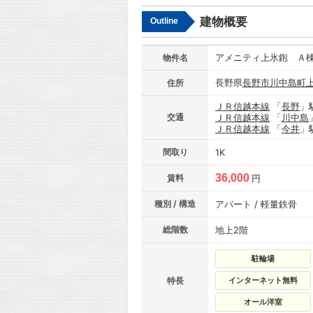
建物概要
Outline
アメニティ上氷鉋 Ａ
物件名
長野県
長野市
川中島町
住所
ＪＲ信越本線
「
長野
」
交通
ＪＲ信越本線
「
川中島
ＪＲ信越本線
「
今井
」
間取り
1K
36,000
賃料
円
種別 / 構造
アパート / 軽量鉄骨
総階数
地上2階
駐輪場
特長
インターネット無料
オール洋室