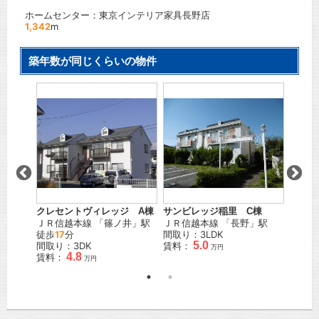
ホームセンター：東京インテリア家具長野店
1,342
m
築年数が同じくらいの物件
サンシ
」駅
ＪＲ信
徒歩
9
間取り
賃料：
クレセントヴィレッジ A棟
サンビレッジ稲里 C棟
ＪＲ信越本線
「
篠ノ井
」駅
ＪＲ信越本線
「
長野
」駅
徒歩
17
分
間取り：3LDK
5.0
間取り：3DK
賃料：
万円
4.8
賃料：
万円