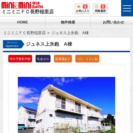
0
0
tog
ミニミニＦＣ長野稲里店
お気に入り
閲覧履歴
me
HOME
物件検索
お問い合わせ
ミニミニＦＣ長野稲里店
ジュネス上氷鉋 A棟
アパート
ジュネス上氷鉋 A棟
Apartment
仲介手数料半額
礼金ゼロ
駐車場あり
バス・トイレ別