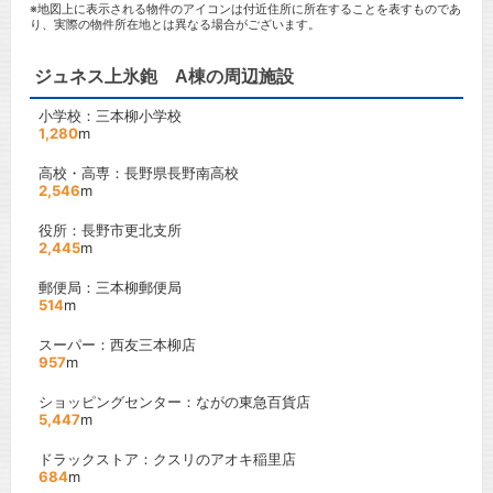
※地図上に表示される物件のアイコンは付近住所に所在することを表すものであ
り、実際の物件所在地とは異なる場合がございます。
ジュネス上氷鉋 A棟の周辺施設
小学校：三本柳小学校
1,280
m
高校・高専：長野県長野南高校
2,546
m
役所：長野市更北支所
2,445
m
郵便局：三本柳郵便局
514
m
スーパー：西友三本柳店
957
m
ショッピングセンター：ながの東急百貨店
5,447
m
ドラックストア：クスリのアオキ稲里店
684
m