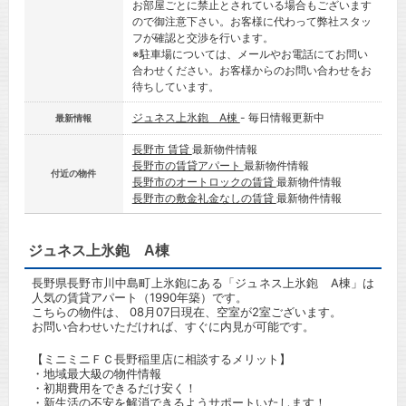
お部屋ごとに禁止とされている場合もございます
ので御注意下さい。お客様に代わって弊社スタッ
フが確認と交渉を行います。
※駐車場については、メールやお電話にてお問い
合わせください。お客様からのお問い合わせをお
待ちしています。
ジュネス上氷鉋 A棟
- 毎日情報更新中
最新情報
長野市 賃貸
最新物件情報
長野市の賃貸アパート
最新物件情報
付近の物件
長野市のオートロックの賃貸
最新物件情報
長野市の敷金礼金なしの賃貸
最新物件情報
ジュネス上氷鉋 A棟
長野県長野市川中島町上氷鉋にある「ジュネス上氷鉋 A棟」は
人気の賃貸アパート（1990年築）です。
こちらの物件は、 08月07日現在、空室が2室ございます。
お問い合わせいただければ、すぐに内見が可能です。
【ミニミニＦＣ長野稲里店に相談するメリット】
・地域最大級の物件情報
・初期費用をできるだけ安く！
・新生活の不安を解消できるようサポートいたします！