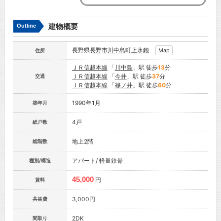
建物概要
Outline
長野県
長野市
川中島町上氷鉋
Map
住所
ＪＲ信越本線
「
川中島
」駅 徒歩
13
分
ＪＲ信越本線
「
今井
」駅 徒歩
37
分
交通
ＪＲ信越本線
「
篠ノ井
」駅 徒歩
60
分
1990年1月
築年月
4戸
総戸数
地上2階
総階数
アパート/ 軽量鉄骨
種別/構造
45,000
円
賃料
3,000円
共益費
2DK
間取り