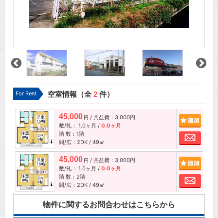
For Rent
空室情報（全
2
件）
45,000
/ 共益費：3,000円
追加
円
敷/礼：
1.0ヶ月
/
0.0ヶ月
階 数：1階
お問
間/広：2DK / 49㎡
45,000
/ 共益費：3,000円
追加
円
敷/礼：
1.0ヶ月
/
0.0ヶ月
階 数：2階
お問
間/広：2DK / 49㎡
物件に関するお問合わせはこちらから