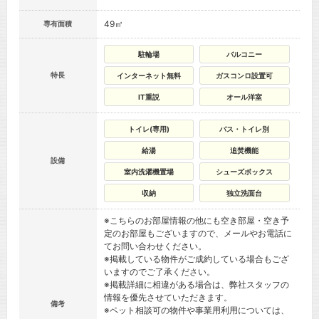
49㎡
専有面積
駐輪場
バルコニー
特長
インターネット無料
ガスコンロ設置可
IT重説
オール洋室
トイレ(専用)
バス・トイレ別
給湯
追焚機能
設備
室内洗濯機置場
シューズボックス
収納
独立洗面台
※こちらのお部屋情報の他にも空き部屋・空き予
定のお部屋もございますので、メールやお電話に
てお問い合わせください。
※掲載している物件がご成約している場合もござ
いますのでご了承ください。
※掲載詳細に相違がある場合は、弊社スタッフの
情報を優先させていただきます。
備考
※ペット相談可の物件や事業用利用については、