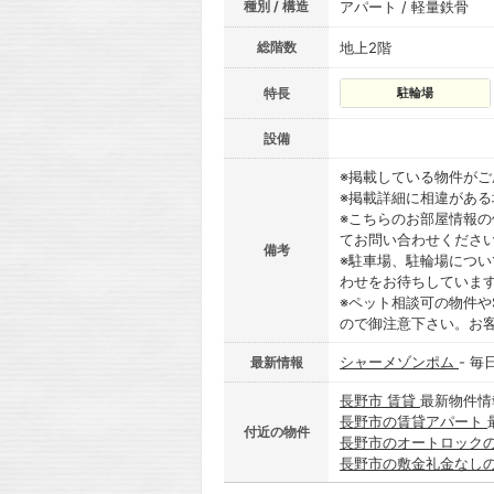
種別 / 構造
アパート / 軽量鉄骨
総階数
地上2階
特長
駐輪場
設備
※掲載している物件が
※掲載詳細に相違があ
※こちらのお部屋情報
てお問い合わせくださ
備考
※駐車場、駐輪場につ
わせをお待ちしていま
※ペット相談可の物件や
ので御注意下さい。お
シャーメゾンポム
- 
最新情報
長野市 賃貸
最新物件情
長野市の賃貸アパート
付近の物件
長野市のオートロック
長野市の敷金礼金なし