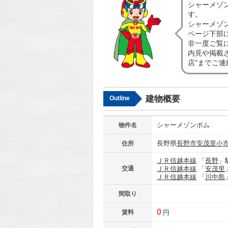
シャーメゾ
す。
シャーメゾ
ページ下部
非一度ご覧
内見や掲載
店”までご
建物概要
Outline
シャーメゾンポム
物件名
長野県
長野市
安茂里小
住所
ＪＲ信越本線
「
長野
」
交通
ＪＲ信越本線
「
安茂里
ＪＲ信越本線
「
川中島
間取り
0
賃料
円