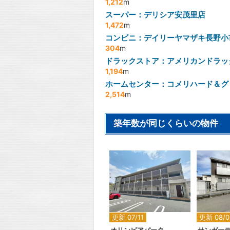
1,212
m
スーパー：デリシア安茂里店
1,472
m
コンビニ：デイリーヤマザキ長野小
304
m
ドラックストア：アメリカンドラッ
1,194
m
ホームセンター：コメリハード＆グ
2,514
m
築年数が同じくらいの物件
2
更新 07/11
更新 08/0