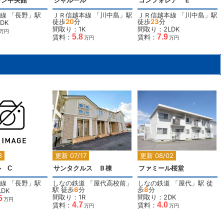
デン中央館
シャルール
コンフォレア Ｅ
線
「
長野
」駅
ＪＲ信越本線
「
川中島
」駅
ＪＲ信越本線
「
川中島
」駅
徒歩
20
分
徒歩
23
分
DK
間取り：1K
間取り：2LDK
万円
5.8
7.9
賃料：
賃料：
万円
万円
2
2
2
8
更新 07/17
更新 08/02
 C
サンタクルス Ｂ棟
ファミール桜堂
線
「
長野
」駅
しなの鉄道
「
屋代高校前
」
しなの鉄道
「
屋代
」駅 徒
駅 徒歩
6
分
歩
8
分
DK
間取り：1R
間取り：2DK
5
万円
4.7
4.0
賃料：
賃料：
万円
万円