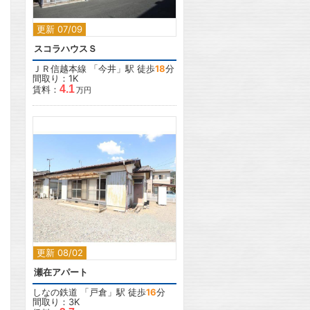
更新 07/09
スコラハウスＳ
ＪＲ信越本線
「
今井
」駅 徒歩
18
分
間取り：1K
4.1
賃料：
万円
2
更新 08/02
瀬在アパート
しなの鉄道
「
戸倉
」駅 徒歩
16
分
間取り：3K