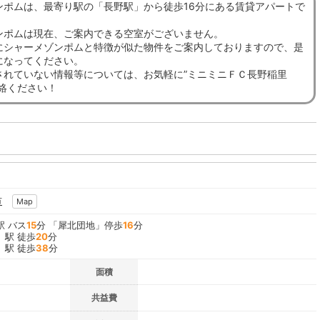
ンポムは、最寄り駅の「長野駅」から徒歩16分にある賃貸アパートで
ンポムは現在、ご案内できる空室がございません。
にシャーメゾンポムと特徴が似た物件をご案内しておりますので、是
になってください。
されていない情報等については、お気軽に”ミニミニＦＣ長野稲里
連絡ください！
市
Map
駅 バス
15
分 「犀北団地」停歩
16
分
」駅 徒歩
20
分
」駅 徒歩
38
分
面積
共益費