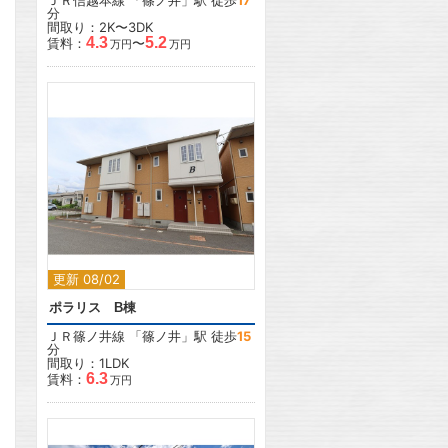
ＪＲ信越本線
「
篠ノ井
」駅 徒歩
17
分
間取り：2K〜3DK
4.3
5.2
賃料：
〜
万円
万円
2
更新 08/02
ポラリス B棟
ＪＲ篠ノ井線
「
篠ノ井
」駅 徒歩
15
分
間取り：1LDK
6.3
賃料：
万円