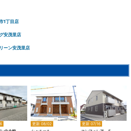
市1丁目店
グ安茂里店
リーン安茂里店
2
2
2
6
更新 08/02
更新 07/16