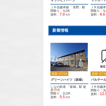
オリンピアパーク
サンガー
ＪＲ信越本線
「
長野
」駅
ＪＲ信越本
間取り：1LDK
間取り：1L
7.0
6.6
賃料：
賃料：
万円
新着情報
2
更新 07/04
更新 07/1
グリーンハイツ（坂城）
パルテール
しなの鉄道
「
坂城
」駅 徒
ＪＲ信越本
歩
19
分
間取り：3L
間取り：2LDK
12.
賃料：
5.5
賃料：
万円