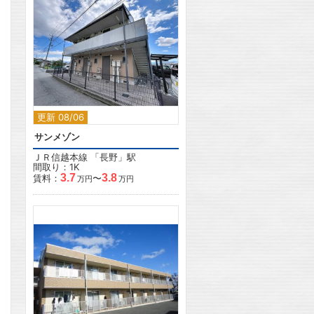
2
更新 08/06
サンメゾン
ＪＲ信越本線
「
長野
」駅
間取り：1K
3.7
3.8
賃料：
〜
万円
万円
2