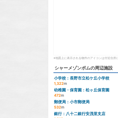
※地図上に表示される物件のアイコンは付近住所
シャーメゾンポムの周辺施設
小学校：長野市立松ケ丘小学校
1,322
m
幼稚園・保育園：松ヶ丘保育園
472
m
郵便局：小市郵便局
532
m
銀行：八十二銀行安茂里支店