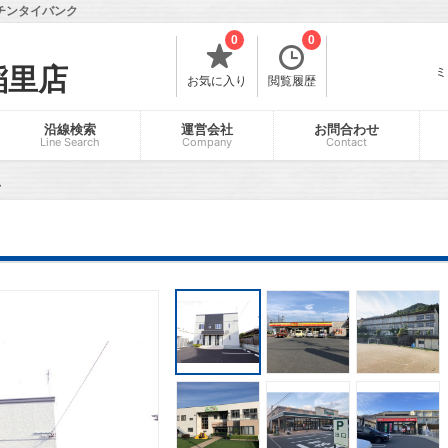
チンタイバンク
0
0
稲里店
ミ
お気に入り
閲覧履歴
沿線検索
運営会社
お問合わせ
Line Search
Company
Contact
ム