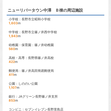
ニューリバータウン中澤 Ｂ棟の周辺施設
小学校：長野市立昭和小学校
1,603
m
中学校：長野市立篠ノ井西中学校
1,943
m
幼稚園・保育園：篠ノ井幼稚園
560
m
高校・高専：長野県篠ノ井高校
422
m
郵便局：篠ノ井高田簡易郵便局
411
m
公園：しののい公園
1,107
m
銀行：JAグリーン長野篠ノ井支所
853
m
コンビニ：セブンイレブン長野里島店