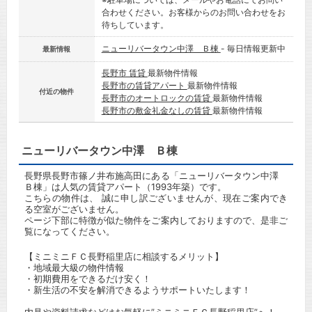
合わせください。お客様からのお問い合わせをお
待ちしています。
ニューリバータウン中澤 Ｂ棟
- 毎日情報更新中
最新情報
長野市 賃貸
最新物件情報
長野市の賃貸アパート
最新物件情報
付近の物件
長野市のオートロックの賃貸
最新物件情報
長野市の敷金礼金なしの賃貸
最新物件情報
ニューリバータウン中澤 Ｂ棟
長野県長野市篠ノ井布施高田にある「ニューリバータウン中澤
Ｂ棟」は人気の賃貸アパート（1993年築）です。
こちらの物件は、 誠に申し訳ございませんが、現在ご案内でき
る空室がございません。
ページ下部に特徴が似た物件をご案内しておりますので、是非ご
覧になってください。
【ミニミニＦＣ長野稲里店に相談するメリット】
・地域最大級の物件情報
・初期費用をできるだけ安く！
・新生活の不安を解消できるようサポートいたします！