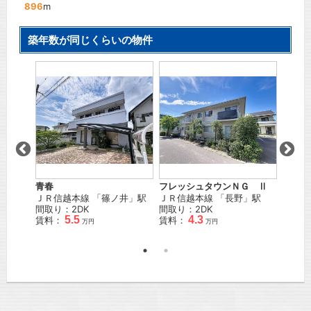
896
m
築年数が同じくらいの物件
青春
フレッシュタウンＮＧ Ⅱ
光コー
」駅 徒
ＪＲ信越本線
「
篠ノ井
」駅
ＪＲ信越本線
「
長野
」駅
しなの
間取り：2DK
間取り：2DK
21
分
5.5
4.3
賃料：
賃料：
間取り
万円
万円
賃料：