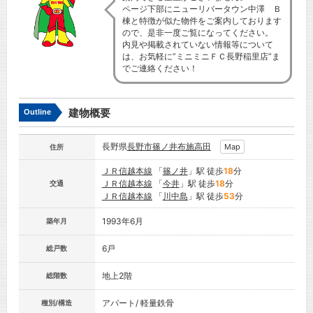
ページ下部にニューリバータウン中澤 Ｂ
棟と特徴が似た物件をご案内しております
ので、是非一度ご覧になってください。
内見や掲載されていない情報等について
は、お気軽に”ミニミニＦＣ長野稲里店”ま
でご連絡ください！
建物概要
Outline
長野県
長野市
篠ノ井布施高田
Map
住所
ＪＲ信越本線
「
篠ノ井
」駅 徒歩
18
分
ＪＲ信越本線
「
今井
」駅 徒歩
18
分
交通
ＪＲ信越本線
「
川中島
」駅 徒歩
53
分
1993年6月
築年月
6戸
総戸数
地上2階
総階数
アパート/ 軽量鉄骨
種別/構造