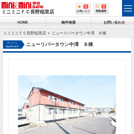
0
0
tog
ミニミニＦＣ長野稲里店
お気に入り
閲覧履歴
me
HOME
物件検索
お問い合わせ
ミニミニＦＣ長野稲里店
ニューリバータウン中澤 Ｂ棟
アパート
ニューリバータウン中澤 Ｂ棟
Apartment