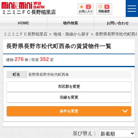
0
0
tog
ミニミニＦＣ長野稲里店
お気に入り
閲覧履歴
me
HOME
物件検索
お問い合わせ
ミニミニＦＣ長野稲里店
地域・路線から探す
長野県長野市松代町西
長野県長野市松代町西条の賃貸物件一覧
276
352
建物
棟 / 部屋
室
町名
長野県長野市松代町西条
市区郡を変更
沿線を変更
条件を変更
並び替え：