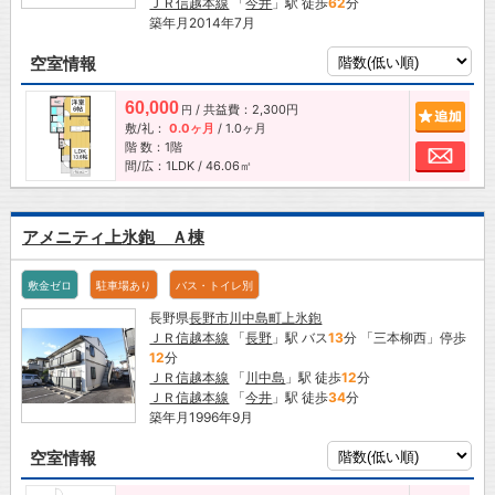
ＪＲ信越本線
「
今井
」駅 徒歩
62
分
築年月2014年7月
空室情報
60,000
/ 共益費：2,300円
追加
円
敷/礼：
0.0ヶ月
/
1.0ヶ月
階 数：1階
お問
間/広：1LDK / 46.06㎡
アメニティ上氷鉋 Ａ棟
敷金ゼロ
駐車場あり
バス・トイレ別
長野県
長野市
川中島町上氷鉋
ＪＲ信越本線
「
長野
」駅 バス
13
分 「三本柳西」停歩
12
分
ＪＲ信越本線
「
川中島
」駅 徒歩
12
分
ＪＲ信越本線
「
今井
」駅 徒歩
34
分
築年月1996年9月
空室情報