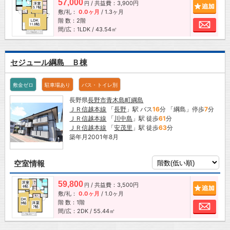
57,000
/ 共益費：3,900円
追加
円
敷/礼：
0.0ヶ月
/
1.3ヶ月
階 数：2階
お問
間/広：1LDK / 43.54㎡
セジュール綱島 Ｂ棟
敷金ゼロ
駐車場あり
バス・トイレ別
長野県
長野市
青木島町綱島
ＪＲ信越本線
「
長野
」駅 バス
16
分 「綱島」停歩
7
分
ＪＲ信越本線
「
川中島
」駅 徒歩
61
分
ＪＲ信越本線
「
安茂里
」駅 徒歩
63
分
築年月2001年8月
空室情報
59,800
/ 共益費：3,500円
追加
円
敷/礼：
0.0ヶ月
/
1.0ヶ月
階 数：1階
お問
間/広：2DK / 55.44㎡