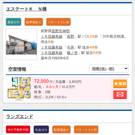
エステートＫ Ｎ棟
敷金ゼロ
駐車場あり
バス・トイレ別
長野県
長野市
神明
ＪＲ信越本線
「
長野
」駅 バス
20
分 「川中島古戦場」
停歩
9
分
ＪＲ信越本線
「
今井
」駅 徒歩
49
分
ＪＲ信越本線
「
篠ノ井
」駅 徒歩
58
分
築年月1992年6月
空室情報
72,000
/ 共益費：3,900円
追加
円
敷/礼：
0.0ヶ月
/
10.0万円
階 数：2階
お問
間/広：2LDK / 50.6㎡
ランズエンド
仲介手数料半額
礼金ゼロ
駐車場あり
バス・トイレ別