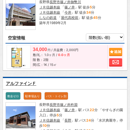
長野県
長野市
篠ノ井御幣川
ＪＲ信越本線
「
篠ノ井
」駅 徒歩
5
分
ＪＲ信越本線
「
今井
」駅 徒歩
34
分
しなの鉄道
「
屋代高校前
」駅 徒歩
45
分
築年月1989年2月
空室情報
34,000
/ 共益費：2,000円
追加
円
敷/礼：
1.0ヶ月
/
0.0ヶ月
階 数：2階
お問
間/広：1K / 15㎡
アルファインＦ
敷金ゼロ
駐車場あり
バス・トイレ別
長野県
長野市
篠ノ井杵淵
ＪＲ信越本線
「
篠ノ井
」駅 バス
22
分 「やすらぎの園
入口」停歩
5
分
ＪＲ信越本線
「
長野
」駅 バス
24
分 「水沢典厩寺」停
歩
10
分