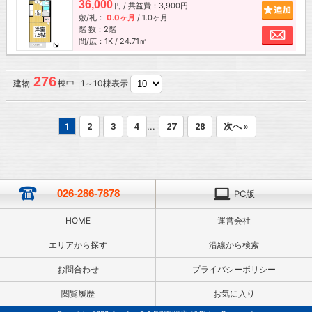
36,000
/ 共益費：3,900円
追加
円
敷/礼：
0.0ヶ月
/
1.0ヶ月
階 数：2階
お問
間/広：1K / 24.71㎡
276
建物
棟中 1～10棟表示
...
1
2
3
4
27
28
次へ »
026-286-7878
PC版
HOME
運営会社
エリアから探す
沿線から検索
お問合わせ
プライバシーポリシー
閲覧履歴
お気に入り