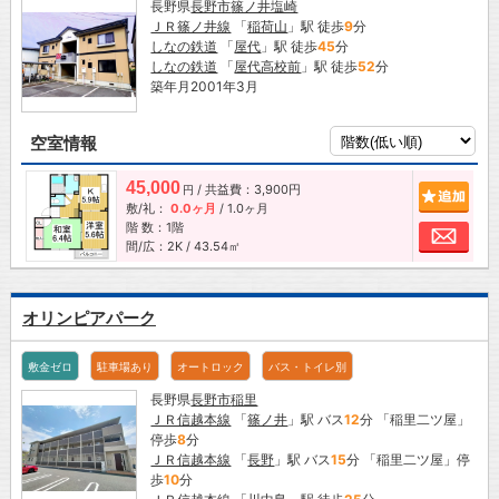
長野県
長野市
篠ノ井塩崎
ＪＲ篠ノ井線
「
稲荷山
」駅 徒歩
9
分
しなの鉄道
「
屋代
」駅 徒歩
45
分
しなの鉄道
「
屋代高校前
」駅 徒歩
52
分
築年月2001年3月
空室情報
45,000
/ 共益費：3,900円
追加
円
敷/礼：
0.0ヶ月
/
1.0ヶ月
階 数：1階
お問
間/広：2K / 43.54㎡
オリンピアパーク
敷金ゼロ
駐車場あり
オートロック
バス・トイレ別
長野県
長野市
稲里
ＪＲ信越本線
「
篠ノ井
」駅 バス
12
分 「稲里二ツ屋」
停歩
8
分
ＪＲ信越本線
「
長野
」駅 バス
15
分 「稲里二ツ屋」停
歩
10
分