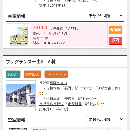
ＪＲ信越本線
「
川中島
」駅 徒歩
25
分
築年月2016年3月
空室情報
70,000
/ 共益費：5,500円
追加
円
敷/礼：
0.0ヶ月
/
9.0万円
階 数：3階
お問
間/広：1LDK / 43.71㎡
フレグランス一由Ⅱ Ａ棟
敷金ゼロ
駐車場あり
バス・トイレ別
長野県
長野市
宮沖
ＪＲ信越本線
「
長野
」駅 バス
11
分 「伊勢宮南」停歩
5
分
ＪＲ信越本線
「
安茂里
」駅 徒歩
10
分
長野電鉄長野線
「
市役所前
」駅 徒歩
51
分
築年月1997年10月
空室情報