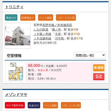
トリニティ
敷金ゼロ
駐車場あり
ペット相談
バス・トイレ別
長野県
長野市
篠ノ井布施高田
しなの鉄道
「
篠ノ井
」駅 徒歩
4
分
ＪＲ篠ノ井線
「
今井
」駅 徒歩
31
分
ＪＲ信越本線
「
川中島
」駅 徒歩
57
分
築年月2018年1月
空室情報
68,000
/ 共益費：6,000円
追加
円
敷/礼：
0.0ヶ月
/
10.0万円
階 数：2階
お問
間/広：1LDK / 45.42㎡
メゾンドマヤ
仲介手数料半額
礼金ゼロ
ペット相談
バス・トイレ別