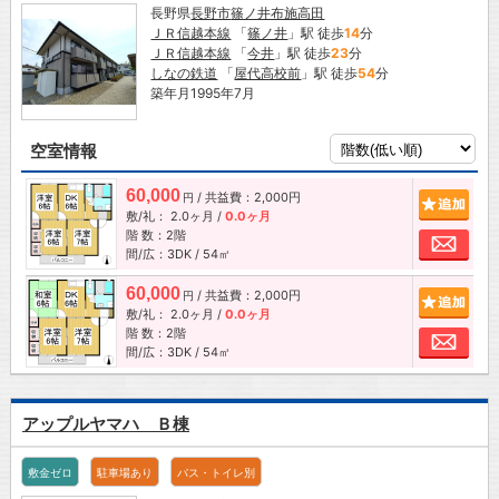
長野県
長野市
篠ノ井布施高田
ＪＲ信越本線
「
篠ノ井
」駅 徒歩
14
分
ＪＲ信越本線
「
今井
」駅 徒歩
23
分
しなの鉄道
「
屋代高校前
」駅 徒歩
54
分
築年月1995年7月
空室情報
60,000
/ 共益費：2,000円
追加
円
敷/礼：
2.0ヶ月
/
0.0ヶ月
階 数：2階
お問
間/広：3DK / 54㎡
60,000
/ 共益費：2,000円
追加
円
敷/礼：
2.0ヶ月
/
0.0ヶ月
階 数：2階
お問
間/広：3DK / 54㎡
アップルヤマハ Ｂ棟
敷金ゼロ
駐車場あり
バス・トイレ別