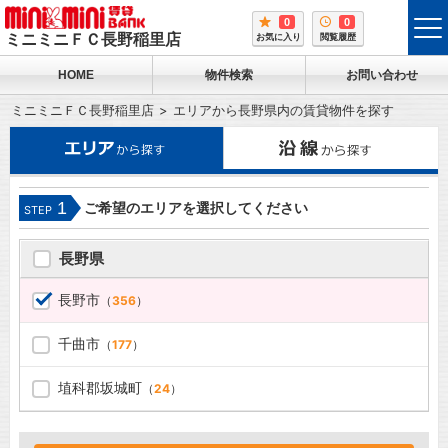
0
0
tog
ミニミニＦＣ長野稲里店
お気に入り
閲覧履歴
me
HOME
物件検索
お問い合わせ
ミニミニＦＣ長野稲里店
エリアから長野県内の賃貸物件を探す
1
ご希望のエリアを選択してください
STEP
長野県
長野市
（
356
）
千曲市
（
177
）
埴科郡坂城町
（
24
）