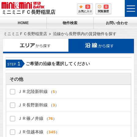
0
0
tog
ミニミニＦＣ長野稲里店
お気に入り
閲覧履歴
me
HOME
物件検索
お問い合わせ
ミニミニＦＣ長野稲里店
沿線から長野県内の賃貸物件を探す
1
ご希望の沿線を選択してください
STEP
その他
ＪＲ北陸新幹線
（
5
）
ＪＲ長野新幹線
（
3
）
ＪＲ篠ノ井線
（
76
）
ＪＲ信越本線
（
345
）