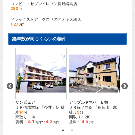
コンビニ：セブンイレブン長野綱島店
280
m
ドラックストア：クスリのアオキ大塚店
1,276
m
築年数が同じくらいの物件
ーR
アルコ
」駅
ＪＲ信
間取り
賃料：
サンピュア
アップルヤマハ Ｂ棟
ＪＲ信越本線
「
今井
」駅 徒
ＪＲ篠ノ井線
「
稲荷山
」駅
歩
14
分
徒歩
9
分
間取り：1K
間取り：2K
4.1
4.3
4.5
賃料：
〜
賃料：
万円
万円
万円