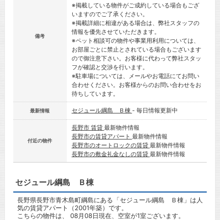
※掲載している物件がご成約している場合もござ
いますのでご了承ください。
※掲載詳細に相違がある場合は、弊社スタッフの
情報を優先させていただきます。
備考
※ペット相談可の物件や事業用利用については、
お部屋ごとに禁止とされている場合もございます
ので御注意下さい。お客様に代わって弊社スタッ
フが確認と交渉を行います。
※駐車場については、メールやお電話にてお問い
合わせください。お客様からのお問い合わせをお
待ちしています。
セジュール綱島 Ｂ棟
- 毎日情報更新中
最新情報
長野市 賃貸
最新物件情報
長野市の賃貸アパート
最新物件情報
付近の物件
長野市のオートロックの賃貸
最新物件情報
長野市の敷金礼金なしの賃貸
最新物件情報
セジュール綱島 Ｂ棟
長野県長野市青木島町綱島にある「セジュール綱島 Ｂ棟」は人
気の賃貸アパート（2001年築）です。
こちらの物件は、 08月08日現在、空室が1室ございます。