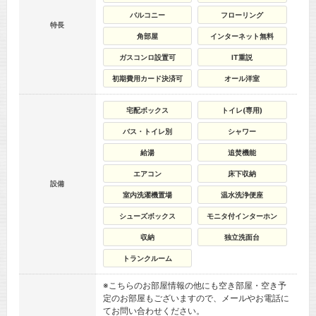
バルコニー
フローリング
特長
角部屋
インターネット無料
ガスコンロ設置可
IT重説
初期費用カード決済可
オール洋室
宅配ボックス
トイレ(専用)
バス・トイレ別
シャワー
給湯
追焚機能
エアコン
床下収納
設備
室内洗濯機置場
温水洗浄便座
シューズボックス
モニタ付インターホン
収納
独立洗面台
トランクルーム
※こちらのお部屋情報の他にも空き部屋・空き予
定のお部屋もございますので、メールやお電話に
てお問い合わせください。