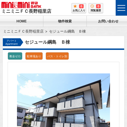
0
0
tog
ミニミニＦＣ長野稲里店
お気に入り
閲覧履歴
me
HOME
物件検索
お問い合わせ
ミニミニＦＣ長野稲里店
セジュール綱島 Ｂ棟
アパート
セジュール綱島 Ｂ棟
Apartment
敷金ゼロ
駐車場あり
バス・トイレ別