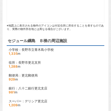
※地図上に表示される物件のアイコンは付近住所に所在することを表すものであ
り、実際の物件所在地とは異なる場合がございます。
セジュール綱島 Ｂ棟の周辺施設
小学校：長野市立青木島小学校
1,335
m
役所：長野市更北支所
1,288
m
郵便局：更北郵便局
929
m
銀行：八十二銀行更北支店
981
m
スーパー：デリシア更北店
1,209
m