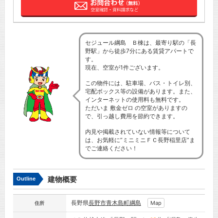
セジュール綱島 Ｂ棟は、最寄り駅の「長
野駅」から徒歩7分にある賃貸アパートで
す。
現在、空室が1件ございます。
この物件には、駐車場、バス・トイレ別、
宅配ボックス等の設備があります。また、
インターネットの使用料も無料です。
ただいま 敷金ゼロ の空室がありますの
で、引っ越し費用を節約できます。
内見や掲載されていない情報等について
は、お気軽に”ミニミニＦＣ長野稲里店”ま
でご連絡ください！
建物概要
Outline
長野県
長野市
青木島町綱島
Map
住所