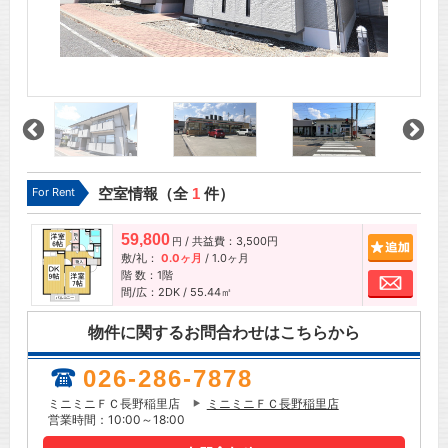
For Rent
空室情報（全
1
件）
59,800
/ 共益費：3,500円
追加
円
敷/礼：
0.0ヶ月
/
1.0ヶ月
階 数：1階
お問
間/広：2DK / 55.44㎡
物件に関するお問合わせはこちらから
026-286-7878
ミニミニＦＣ長野稲里店
ミニミニＦＣ長野稲里店
営業時間：10:00～18:00