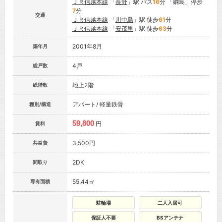
ＪＲ信越本線
「
長野
」駅 バス
16
分 「綱島」停歩
7
分
交通
ＪＲ信越本線
「
川中島
」駅 徒歩
61
分
ＪＲ信越本線
「
安茂里
」駅 徒歩
63
分
2001年8月
築年月
4戸
総戸数
地上2階
総階数
アパート/ 軽量鉄骨
種別/構造
59,800
円
賃料
3,500円
共益費
2DK
間取り
55.44㎡
専有面積
駐輪場
二人入居可
保証人不要
BSアンテナ