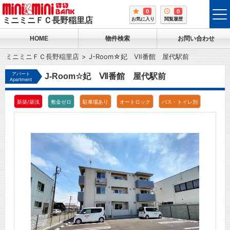
0
0
tog
ミニミニＦＣ長野稲里店
お気に入り
閲覧履歴
me
HOME
物件検索
お問い合わせ
ミニミニＦＣ長野稲里店
J-Room☆妃 Ⅶ番館 屋代駅前
アパート
J-Room☆妃 Ⅶ番館 屋代駅前
Apartment
新築/築浅
敷金ゼロ
駐車場あり
オートロック
バス・トイレ別