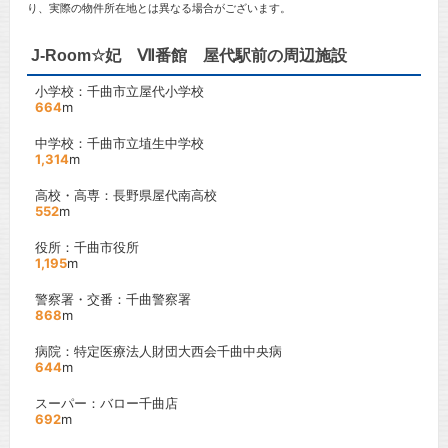
り、実際の物件所在地とは異なる場合がございます。
J-Room☆妃 Ⅶ番館 屋代駅前の周辺施設
小学校：千曲市立屋代小学校
664
m
中学校：千曲市立埴生中学校
1,314
m
高校・高専：長野県屋代南高校
552
m
役所：千曲市役所
1,195
m
警察署・交番：千曲警察署
868
m
病院：特定医療法人財団大西会千曲中央病
644
m
スーパー：バロー千曲店
692
m