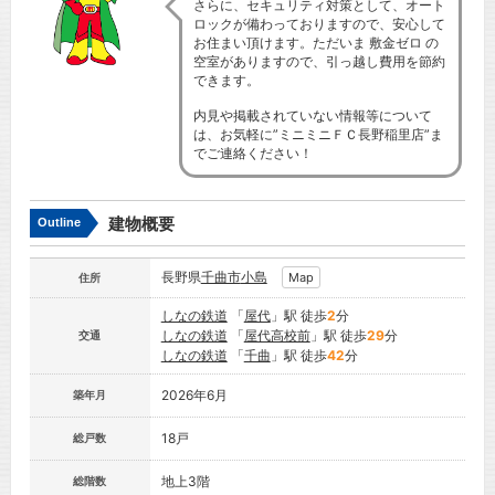
さらに、セキュリティ対策として、オート
ロックが備わっておりますので、安心して
お住まい頂けます。ただいま 敷金ゼロ の
空室がありますので、引っ越し費用を節約
できます。
内見や掲載されていない情報等について
は、お気軽に”ミニミニＦＣ長野稲里店”ま
でご連絡ください！
建物概要
Outline
長野県
千曲市
小島
Map
住所
しなの鉄道
「
屋代
」駅 徒歩
2
分
しなの鉄道
「
屋代高校前
」駅 徒歩
29
分
交通
しなの鉄道
「
千曲
」駅 徒歩
42
分
2026年6月
築年月
18戸
総戸数
地上3階
総階数