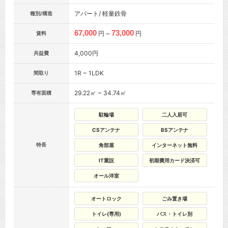
アパート/ 軽量鉄骨
種別/構造
67,000
73,000
円 ~
円
賃料
4,000円
共益費
1R ~ 1LDK
間取り
29.22㎡ ~ 34.74㎡
専有面積
駐輪場
二人入居可
CSアンテナ
BSアンテナ
特長
角部屋
インターネット無料
IT重説
初期費用カード決済可
オール洋室
オートロック
ごみ置き場
トイレ(専用)
バス・トイレ別