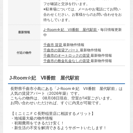
フが確認と交渉を行います。
※駐車場については、メールやお電話にてお問い
合わせください。お客様からのお問い合わせをお
待ちしています。
J-Room☆妃 Ⅶ番館 屋代駅前
- 毎日情報更新
最新情報
中
千曲市 賃貸
最新物件情報
千曲市の賃貸アパート
最新物件情報
付近の物件
千曲市のオートロックの賃貸
最新物件情報
千曲市の敷金礼金なしの賃貸
最新物件情報
J-Room☆妃 Ⅶ番館 屋代駅前
長野県千曲市小島にある「J-Room☆妃 Ⅶ番館 屋代駅前」は
人気の賃貸アパート（2026年築）です。
こちらの物件は、 08月08日現在、空室が14室ございます。
お問い合わせいただければ、すぐに内見が可能です。
【ミニミニＦＣ長野稲里店に相談するメリット】
・地域最大級の物件情報
・初期費用をできるだけ安く！
・新生活の不安を解消できるようサポートいたします！