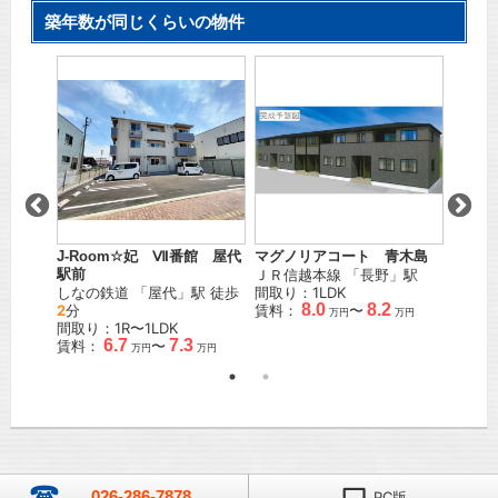
築年数が同じくらいの物件
パルテ
駅 徒歩
ＪＲ信
間取り
賃料：
J-Room☆妃 Ⅶ番館 屋代
マグノリアコート 青木島
駅前
ＪＲ信越本線
「
長野
」駅
しなの鉄道
「
屋代
」駅 徒歩
間取り：1LDK
8.0
8.2
2
分
賃料：
〜
万円
万円
間取り：1R〜1LDK
6.7
7.3
賃料：
〜
万円
万円
026-286-7878
PC版