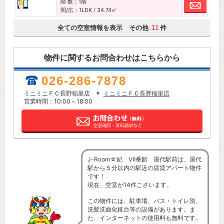
階 数：1階
お問
間/広：1LDK / 34.74㎡
全ての空室情報を表示 その他
件
11
物件に関するお問合わせはこちらから
026-286-7878
ミニミニＦＣ長野稲里店
ミニミニＦＣ長野稲里店
営業時間：10:00～18:00
J-Room☆妃 Ⅶ番館 屋代駅前は、屋代
駅から５分以内の駅近の賃貸アパート物件
です！
現在、空室が14件ございます。
この物件には、駐車場、バス・トイレ別、
洗髪洗面化粧台等の設備があります。ま
た、インターネットの使用料も無料です。