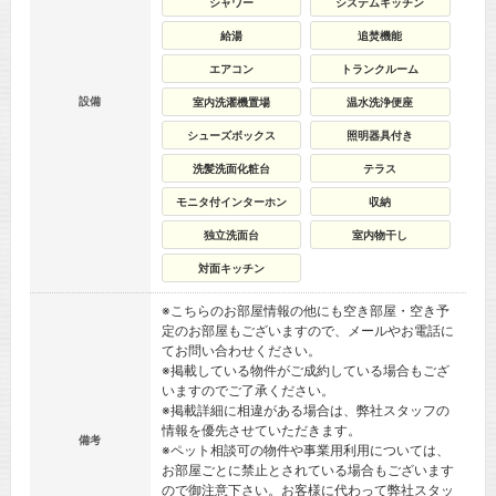
シャワー
システムキッチン
給湯
追焚機能
エアコン
トランクルーム
設備
室内洗濯機置場
温水洗浄便座
シューズボックス
照明器具付き
洗髪洗面化粧台
テラス
モニタ付インターホン
収納
独立洗面台
室内物干し
対面キッチン
※こちらのお部屋情報の他にも空き部屋・空き予
定のお部屋もございますので、メールやお電話に
てお問い合わせください。
※掲載している物件がご成約している場合もござ
いますのでご了承ください。
※掲載詳細に相違がある場合は、弊社スタッフの
情報を優先させていただきます。
備考
※ペット相談可の物件や事業用利用については、
お部屋ごとに禁止とされている場合もございます
ので御注意下さい。お客様に代わって弊社スタッ