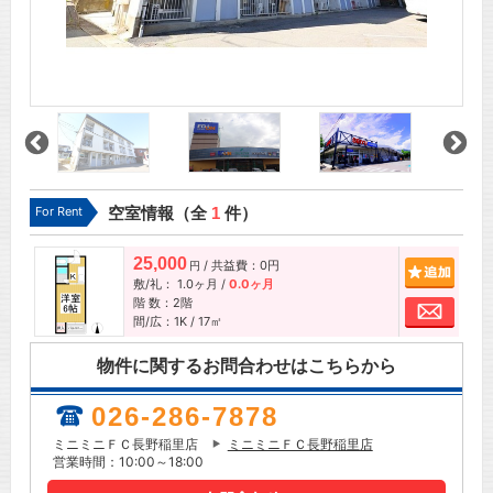
For Rent
空室情報（全
1
件）
25,000
/ 共益費：0円
追加
円
敷/礼：
1.0ヶ月
/
0.0ヶ月
階 数：2階
お問
間/広：1K / 17㎡
物件に関するお問合わせはこちらから
026-286-7878
ミニミニＦＣ長野稲里店
ミニミニＦＣ長野稲里店
営業時間：10:00～18:00