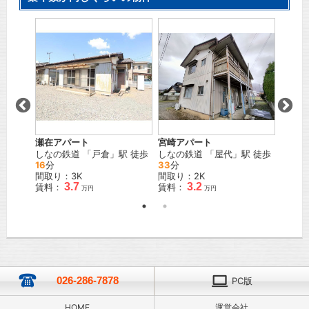
瀬在アパート
宮崎アパート
屋代貸
島
」駅
しなの鉄道
「
戸倉
」駅 徒歩
しなの鉄道
「
屋代
」駅 徒歩
しなの
16
分
33
分
駅 徒
間取り：3K
間取り：2K
間取り
3.7
3.2
賃料：
賃料：
賃料：
万円
万円
026-286-7878
PC版
HOME
運営会社