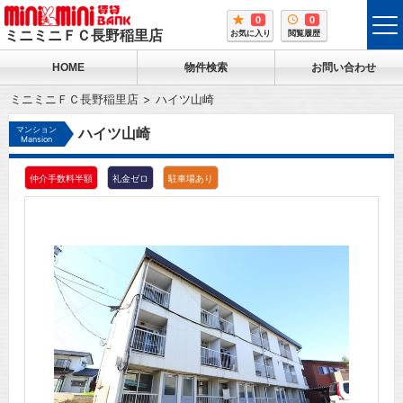
0
0
tog
ミニミニＦＣ長野稲里店
お気に入り
閲覧履歴
me
HOME
物件検索
お問い合わせ
ミニミニＦＣ長野稲里店
ハイツ山崎
マンション
ハイツ山崎
Mansion
仲介手数料半額
礼金ゼロ
駐車場あり