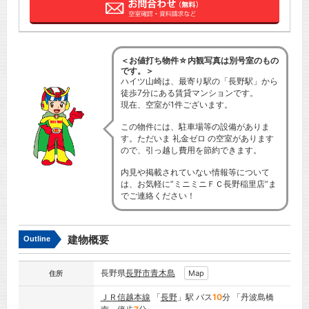
＜お値打ち物件☆内観写真は別号室のもの
です。＞
ハイツ山崎は、最寄り駅の「長野駅」から
徒歩7分にある賃貸マンションです。
現在、空室が1件ございます。
この物件には、駐車場等の設備がありま
す。ただいま 礼金ゼロ の空室があります
ので、引っ越し費用を節約できます。
内見や掲載されていない情報等について
は、お気軽に”ミニミニＦＣ長野稲里店”ま
でご連絡ください！
建物概要
Outline
長野県
長野市
青木島
Map
住所
ＪＲ信越本線
「
長野
」駅 バス
10
分 「丹波島橋