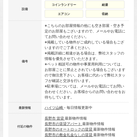
コインランドリー
給湯
設備
エアコン
収納
※こちらのお部屋情報の他にも空き部屋・空き予
定のお部屋もございますので、メールやお電話に
てお問い合わせください。
※掲載している物件がご成約している場合もござ
いますのでご了承ください。
※掲載詳細に相違がある場合は、弊社スタッフの
情報を優先させていただきます。
備考
※ペット相談可の物件や事業用利用については、
お部屋ごとに禁止とされている場合もございます
ので御注意下さい。お客様に代わって弊社スタッ
フが確認と交渉を行います。
※駐車場については、メールやお電話にてお問い
合わせください。お客様からのお問い合わせをお
待ちしています。
ハイツ山崎
- 毎日情報更新中
最新情報
長野市 賃貸
最新物件情報
長野市の賃貸アパート
最新物件情報
付近の物件
長野市のオートロックの賃貸
最新物件情報
長野市の敷金礼金なしの賃貸
最新物件情報