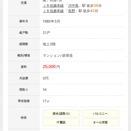
南」停歩
7
分
交通
ＪＲ信越本線
「
川中島
」駅 徒歩
38
分
ＪＲ信越本線
「
長野
」駅 徒歩
42
分
1980年3月
築年月
21戸
総戸数
地上3階
総階数
マンション/ 鉄骨造
種別/構造
25,000
円
賃料
0円
共益費
1K
間取り
17㎡
専有面積
排水(汲取り)
バルコニー
特長
IT重説
オール洋室