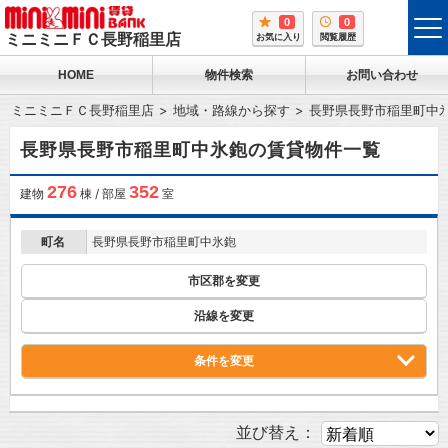
0
0
tog
ミニミニＦＣ長野稲里店
お気に入り
閲覧履歴
me
HOME
物件検索
お問い合わせ
ミニミニＦＣ長野稲里店
地域・路線から探す
長野県長野市稲里町中
長野県長野市稲里町中氷鉋の賃貸物件一覧
276
352
建物
棟 / 部屋
室
町名
長野県長野市稲里町中氷鉋
市区郡を変更
沿線を変更
条件を変更
並び替え：