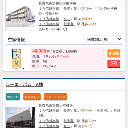
長野県
長野市
稲里町中央
ＪＲ信越本線
「
長野
」駅 バス
16
分 「下氷鉋小学校
前」停歩
5
分
ＪＲ信越本線
「
今井
」駅 徒歩
41
分
ＪＲ信越本線
「
川中島
」駅 徒歩
43
分
築年月1998年10月
空室情報
44,000
/ 共益費：3,000円
追加
円
敷/礼：
1.0ヶ月
/
0.0ヶ月
階 数：1階
お問
間/広：1K / 24㎡
ルーエ・ポム A棟
敷金ゼロ
駐車場あり
バス・トイレ別
長野県
長野市
三本柳西
ＪＲ信越本線
「
長野
」駅 バス
14
分 「三本柳北」停歩
1
分
ＪＲ信越本線
「
川中島
」駅 徒歩
22
分
ＪＲ信越本線
「
今井
」駅 徒歩
52
分