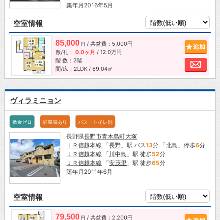
築年月2016年5月
空室情報
85,000
/ 共益費：5,000円
追加
円
敷/礼：
0.0ヶ月
/
12.0万円
階 数：2階
お問
間/広：2LDK / 69.04㎡
ヴィラミニョン
敷金ゼロ
駐車場あり
バス・トイレ別
長野県
長野市
青木島町大塚
ＪＲ信越本線
「
長野
」駅 バス
13
分 「北島」停歩
6
分
ＪＲ信越本線
「
川中島
」駅 徒歩
52
分
ＪＲ信越本線
「
安茂里
」駅 徒歩
65
分
築年月2011年6月
空室情報
79,500
/ 共益費：2,200円
追加
円