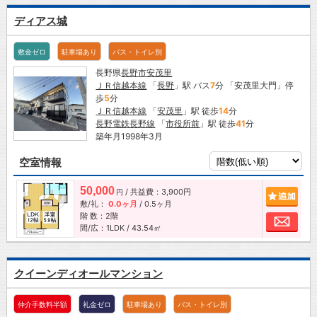
ディアス城
敷金ゼロ
駐車場あり
バス・トイレ別
長野県
長野市
安茂里
ＪＲ信越本線
「
長野
」駅 バス
7
分 「安茂里大門」停
歩
5
分
ＪＲ信越本線
「
安茂里
」駅 徒歩
14
分
長野電鉄長野線
「
市役所前
」駅 徒歩
41
分
築年月1998年3月
空室情報
50,000
/ 共益費：3,900円
追加
円
敷/礼：
0.0ヶ月
/
0.5ヶ月
階 数：2階
お問
間/広：1LDK / 43.54㎡
クイーンディオールマンション
仲介手数料半額
礼金ゼロ
駐車場あり
バス・トイレ別