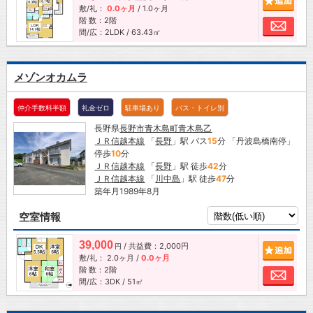
敷/礼：
0.0ヶ月
/
1.0ヶ月
階 数：2階
お問
間/広：2LDK / 63.43㎡
メゾンオカムラ
仲介手数料半額
礼金ゼロ
駐車場あり
バス・トイレ別
長野県
長野市
青木島町青木島乙
ＪＲ信越本線
「
長野
」駅 バス
15
分 「丹波島橋南停」
停歩
10
分
ＪＲ信越本線
「
長野
」駅 徒歩
42
分
ＪＲ信越本線
「
川中島
」駅 徒歩
47
分
築年月1989年8月
空室情報
39,000
/ 共益費：2,000円
追加
円
敷/礼：
2.0ヶ月
/
0.0ヶ月
階 数：2階
お問
間/広：3DK / 51㎡