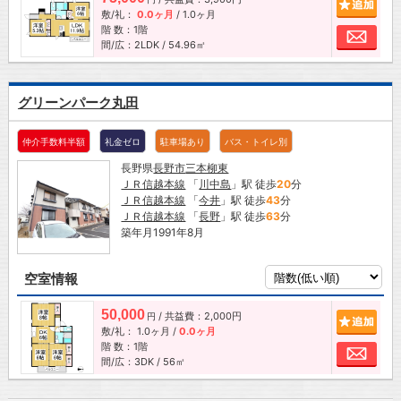
追加
敷/礼：
0.0ヶ月
/
1.0ヶ月
階 数：1階
お問
間/広：2LDK / 54.96㎡
グリーンパーク丸田
仲介手数料半額
礼金ゼロ
駐車場あり
バス・トイレ別
長野県
長野市
三本柳東
ＪＲ信越本線
「
川中島
」駅 徒歩
20
分
ＪＲ信越本線
「
今井
」駅 徒歩
43
分
ＪＲ信越本線
「
長野
」駅 徒歩
63
分
築年月1991年8月
空室情報
50,000
/ 共益費：2,000円
追加
円
敷/礼：
1.0ヶ月
/
0.0ヶ月
階 数：1階
お問
間/広：3DK / 56㎡