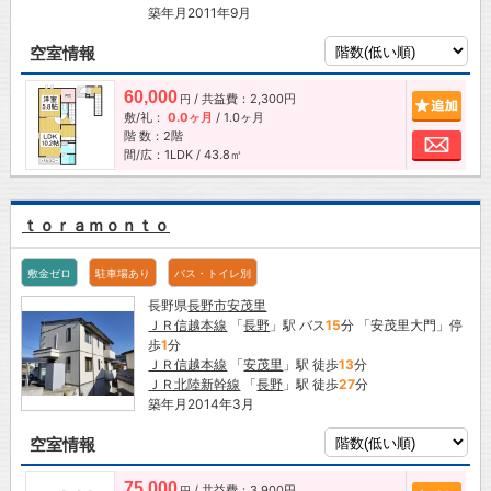
築年月2011年9月
空室情報
60,000
/ 共益費：2,300円
追加
円
敷/礼：
0.0ヶ月
/
1.0ヶ月
階 数：2階
お問
間/広：1LDK / 43.8㎡
ｔｏｒａｍｏｎｔｏ
敷金ゼロ
駐車場あり
バス・トイレ別
長野県
長野市
安茂里
ＪＲ信越本線
「
長野
」駅 バス
15
分 「安茂里大門」停
歩
1
分
ＪＲ信越本線
「
安茂里
」駅 徒歩
13
分
ＪＲ北陸新幹線
「
長野
」駅 徒歩
27
分
築年月2014年3月
空室情報
75,000
/ 共益費：3,900円
円