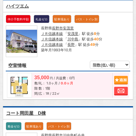
ハイツエム
仲介手数料半額
礼金ゼロ
駐車場あり
バス・トイレ別
長野県
長野市
安茂里
ＪＲ信越本線
「
安茂里
」駅 徒歩
8
分
ＪＲ信越本線
「
川中島
」駅 徒歩
40
分
ＪＲ信越本線
「
長野
」駅 徒歩
49
分
築年月1993年10月
空室情報
35,000
/ 共益費：0円
追加
円
敷/礼：
1.0ヶ月
/
0.0ヶ月
階 数：1階
お問
間/広：1R / 22㎡
コート岡田屋 D棟
敷金ゼロ
駐車場あり
バス・トイレ別
長野県
長野市
川中島町今井