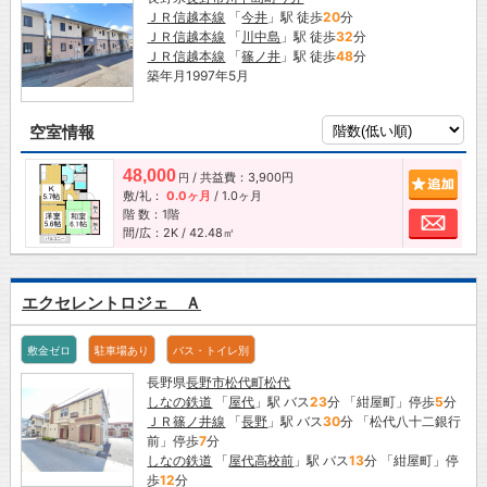
ＪＲ信越本線
「
今井
」駅 徒歩
20
分
ＪＲ信越本線
「
川中島
」駅 徒歩
32
分
ＪＲ信越本線
「
篠ノ井
」駅 徒歩
48
分
築年月1997年5月
空室情報
48,000
/ 共益費：3,900円
追加
円
敷/礼：
0.0ヶ月
/
1.0ヶ月
階 数：1階
お問
間/広：2K / 42.48㎡
エクセレントロジェ Ａ
敷金ゼロ
駐車場あり
バス・トイレ別
長野県
長野市
松代町松代
しなの鉄道
「
屋代
」駅 バス
23
分 「紺屋町」停歩
5
分
ＪＲ篠ノ井線
「
長野
」駅 バス
30
分 「松代八十二銀行
前」停歩
7
分
しなの鉄道
「
屋代高校前
」駅 バス
13
分 「紺屋町」停
歩
12
分